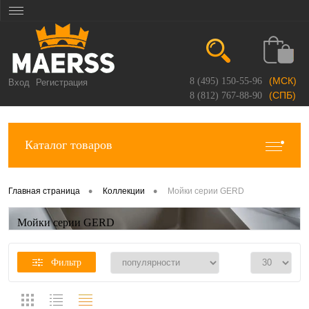
(МСК)
8 (495) 150-55-96
Вход
Регистрация
(СПБ)
8 (812) 767-88-90
Каталог товаров
•
•
Главная страница
Коллекции
Мойки серии GERD
Мойки серии GERD
Фильтр