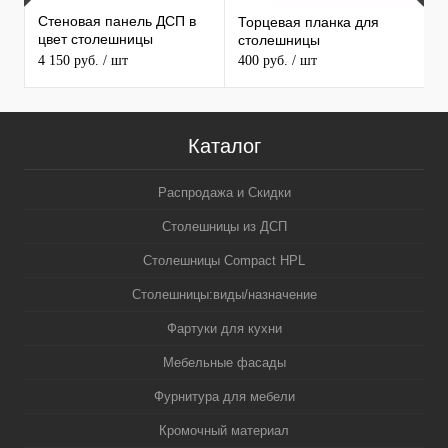
Стеновая панель ДСП в
Торцевая планка для
1
цвет столешницы
столешницы
С
MAERSS
4 150 руб.
/ шт
400 руб.
/ шт
3
5
Каталог
Распродажа и Скидки
Столешницы из ДСП
Столешницы Compact HPL
Столешницы:виды/назначение
Фартуки для кухни
Мебельные фасады
Фурнитура для мебели
Кромочный материал