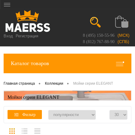
(МСК)
8 (495) 150-55-96
Вход
Регистрация
(СПБ)
8 (812) 767-88-90
Каталог товаров
•
•
Главная страница
Коллекции
Мойки серии ELEGANT
Мойки серии ELEGANT
Фильтр