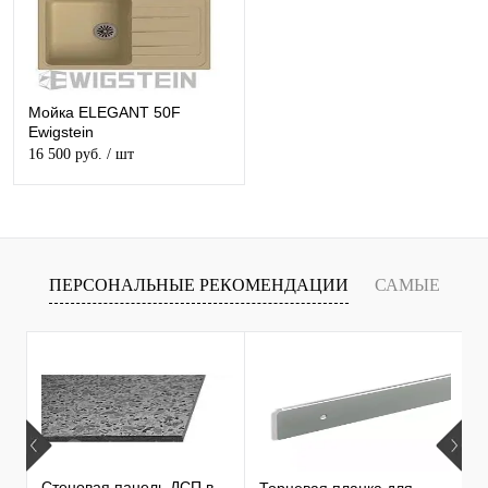
Мойка ELEGANT 50F
Ewigstein
16 500 руб.
/ шт
ПЕРСОНАЛЬНЫЕ РЕКОМЕНДАЦИИ
САМЫЕ
Т
ПРОДАВАЕМЫЕ ТОВАРЫ
Стеновая панель ДСП в