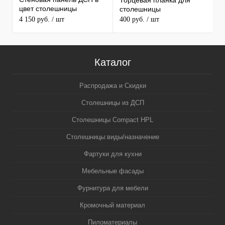
Торцевая планка для
М
цвет столешницы
столешницы
S
MAERSS
4 150 руб.
/ шт
400 руб.
/ шт
9
Каталог
Распродажа и Скидки
Столешницы из ДСП
Столешницы Compact HPL
Столешницы:виды/назначение
Фартуки для кухни
Мебельные фасады
Фурнитура для мебели
Кромочный материал
Пиломатериалы