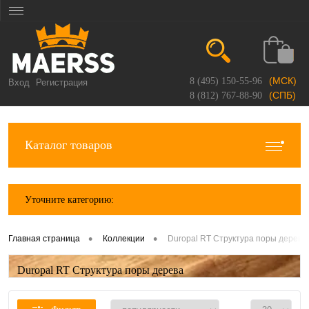
(МСК)
8 (495) 150-55-96
Вход
Регистрация
(СПБ)
8 (812) 767-88-90
Каталог товаров
Уточните категорию:
•
•
Главная страница
Коллекции
Duropal RT Структура поры дерева
Duropal RT Структура поры дерева