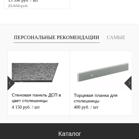
15 390 руб.
/ шт
25 650 руб.
ПЕРСОНАЛЬНЫЕ РЕКОМЕНДАЦИИ
САМЫЕ
Т
ПРОДАВАЕМЫЕ ТОВАРЫ
Стеновая панель ДСП в
Торцевая планка для
М
цвет столешницы
столешницы
S
MAERSS
4 150 руб.
/ шт
400 руб.
/ шт
9
Каталог