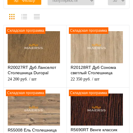
Фильтр
Складская программа
Складская программа
R20027RT Дуб Ланселот
R20128RT Дуб Сонома
Столешница Duropal
светлый Столешница
структурная
Duropal структурная
24 200 руб.
/ шт
22 350 руб.
/ шт
Складская программа
Складская программа
R5690RT Венге классик
R55008 Ель Столешница