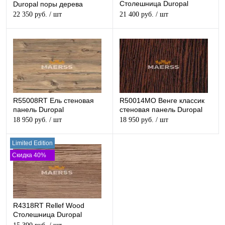
Столешница Duropal
Duropal поры дерева
структурная
22 350 руб.
/ шт
21 400 руб.
/ шт
R55008RT Ель стеновая
R50014MO Венге классик
панель Duropal
стеновая панель Duropal
18 950 руб.
/ шт
18 950 руб.
/ шт
Limited Edition
Скидка 40%
R4318RT Rellef Wood
Столешница Duropal
структурная