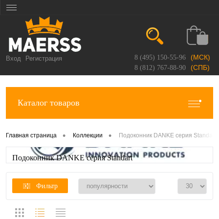
(МСК)
8 (495) 150-55-96
Вход
Регистрация
(СПБ)
8 (812) 767-88-90
Каталог товаров
•
•
Главная страница
Коллекции
Подоконник DANKE серия Standart
Подоконник DANKE серия Standart
Фильтр