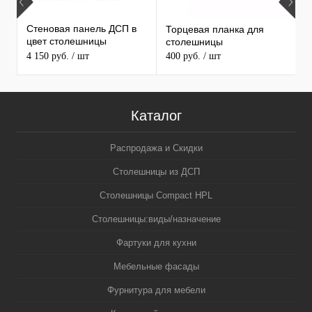
Стеновая панель ДСП в
Торцевая планка для
М
цвет столешницы
столешницы
S
MAERSS
4 150 руб.
/ шт
400 руб.
/ шт
9
Каталог
Распродажа и Скидки
Столешницы из ДСП
Столешницы Compact HPL
Столешницы:виды/назначение
Фартуки для кухни
Мебельные фасады
Фурнитура для мебели