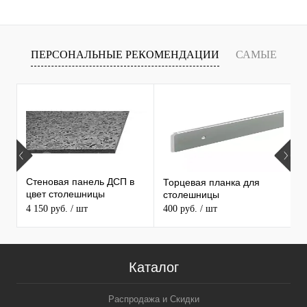
ПЕРСОНАЛЬНЫЕ РЕКОМЕНДАЦИИ
САМЫЕ
Т
ПРОДАВАЕМЫЕ ТОВАРЫ
Стеновая панель ДСП в
Торцевая планка для
М
цвет столешницы
столешницы
S
MAERSS
4 150 руб.
/ шт
400 руб.
/ шт
9
Каталог
Распродажа и Скидки