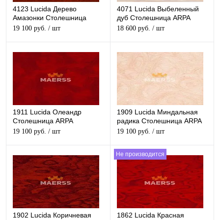
4123 Lucida Дерево
4071 Lucida Выбеленный
Амазонки Столешница
дуб Столешница ARPA
ARPA глянцевая
глянцевая
19 100 руб.
/ шт
18 600 руб.
/ шт
1911 Lucida Олеандр
1909 Lucida Миндальная
Столешница ARPA
радика Столешница ARPA
глянцевая
глянцевая
19 100 руб.
/ шт
19 100 руб.
/ шт
Не производится
1902 Lucida Коричневая
1862 Lucida Красная