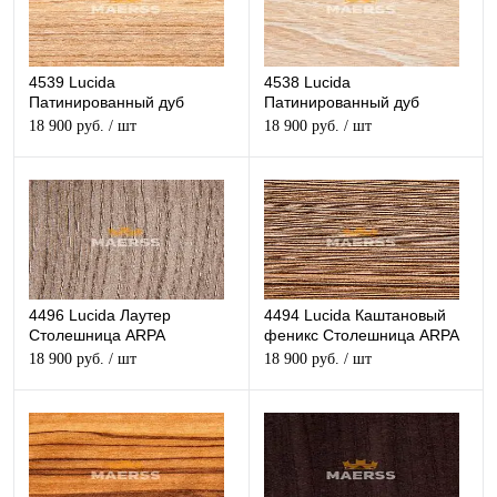
4539 Lucida
4538 Lucida
Патинированный дуб
Патинированный дуб
Столешница ARPA
светлый Столешница ARPA
18 900 руб.
/ шт
18 900 руб.
/ шт
глянцевая
глянцевая
4496 Lucida Лаутер
4494 Lucida Каштановый
Столешница ARPA
феникс Столешница ARPA
глянцевая
глянцевая
18 900 руб.
/ шт
18 900 руб.
/ шт