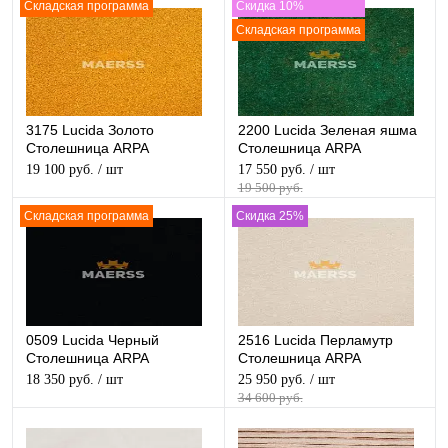
Складская программа
Скидка 10%
Складская программа
3175 Lucida Золото
2200 Lucida Зеленая яшма
Столешница ARPA
Столешница ARPA
глянцевая
глянцевая
19 100 руб.
/ шт
17 550 руб.
/ шт
19 500 руб.
Складская программа
Скидка 25%
0509 Lucida Черный
2516 Lucida Перламутр
Столешница ARPA
Столешница ARPA
глянцевая
глянцевая
18 350 руб.
/ шт
25 950 руб.
/ шт
34 600 руб.