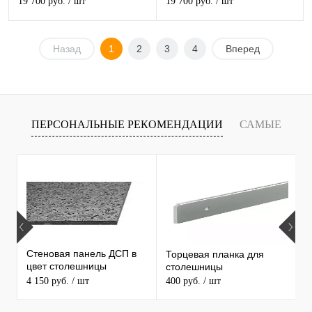
19 700 руб.
/ шт
19 700 руб.
/ шт
Назад
1
2
3
4
Вперед
ПЕРСОНАЛЬНЫЕ РЕКОМЕНДАЦИИ
САМЫЕ
Х
ПРОДАВАЕМЫЕ ТОВАРЫ
С
С
Стеновая панель ДСП в
Торцевая планка для
1
цвет столешницы
столешницы
С
MAERSS
4 150 руб.
/ шт
400 руб.
/ шт
3
5