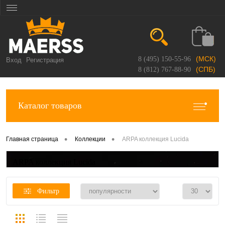
(МСК)
8 (495) 150-55-96
Вход
Регистрация
(СПБ)
8 (812) 767-88-90
Каталог товаров
•
•
Главная страница
Коллекции
ARPA коллекция Lucida
ARPA коллекция Lucida
Фильтр