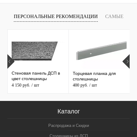
ПЕРСОНАЛЬНЫЕ РЕКОМЕНДАЦИИ
САМЫЕ
Т
ПРОДАВАЕМЫЕ ТОВАРЫ
Стеновая панель ДСП в
Торцевая планка для
М
цвет столешницы
столешницы
S
MAERSS
4 150 руб.
/ шт
400 руб.
/ шт
9
Каталог
Распродажа и Скидки
Столешницы из ДСП