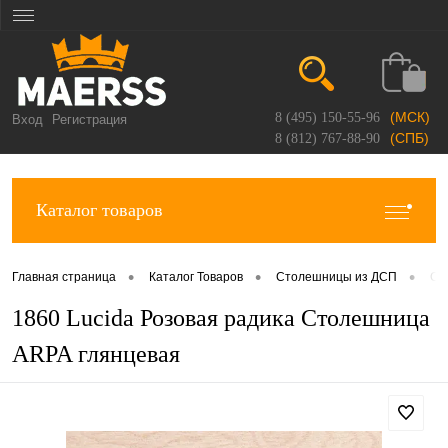
(МСК)
8 (495) 150-55-96
Вход
Регистрация
(СПБ)
8 (812) 767-88-90
Каталог товаров
•
•
•
Главная страница
Каталог Товаров
Столешницы из ДСП
Ст
1860 Lucida Розовая радика Столешница
ARPA глянцевая