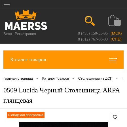
(МСК)
8 (495) 150-55-96
Вход
Регистрация
(СПБ)
8 (812) 767-88-90
Каталог товаров
•
•
•
Главная страница
Каталог Товаров
Столешницы из ДСП
Ст
0509 Lucida Черный Столешница ARPA
глянцевая
Складская программа