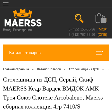
(МСК)
8 (495) 150-55-96
Вход
Регистрация
(СПБ)
8 (812) 767-88-90
Каталог товаров
•
•
•
Главная страница
Каталог Товаров
Столешницы из ДСП
Ma
Столешница из ДСП, Серый, Скиф
MAERSS Кедр Вардек ВМДОК АМК-
Троя Союз Слотекс Arcobaleno, Maerss
сборная коллекция 4гр 7410/S