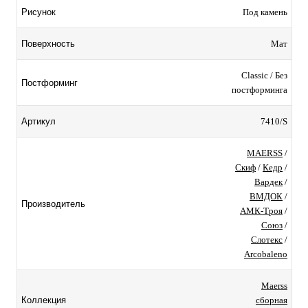
Под камень
Рисунок
Мат
Поверхность
Classic / Без
Постформинг
постформинга
7410/S
Артикул
MAERSS
/
Скиф
/
Кедр
/
Вардек
/
ВМДОК
/
Производитель
АМК-Троя
/
Союз
/
Слотекс
/
Arcobaleno
Maerss
сборная
Коллекция