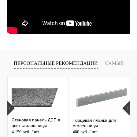
ПЕРСОНАЛЬНЫЕ РЕКОМЕНДАЦИИ
САМЫЕ
Т
ПРОДАВАЕМЫЕ ТОВАРЫ
Стеновая панель ДСП в
Торцевая планка для
М
цвет столешницы
столешницы
S
MAERSS
4 150 руб.
/ шт
400 руб.
/ шт
9