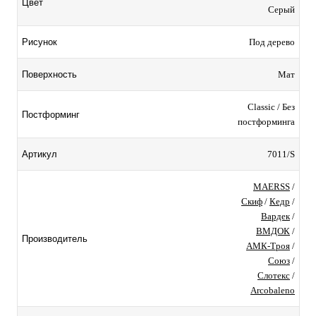
Цвет
Серый
Под дерево
Рисунок
Мат
Поверхность
Classic / Без
Постформинг
постформинга
7011/S
Артикул
MAERSS
/
Скиф
/
Кедр
/
Вардек
/
ВМДОК
/
Производитель
АМК-Троя
/
Союз
/
Слотекс
/
Arcobaleno