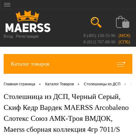
(МСК)
8 (495) 150-55-96
Вход
Регистрация
(СПБ)
8 (812) 767-88-90
Каталог товаров
•
•
•
Главная страница
Каталог Товаров
Столешницы из ДСП
Ma
Столешница из ДСП, Черный Серый,
Скиф Кедр Вардек MAERSS Arcobaleno
Слотекс Союз АМК-Троя ВМДОК,
Maerss сборная коллекция 4гр 7011/S