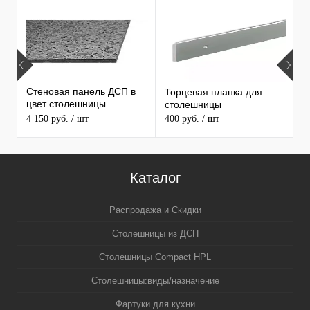
Т
ПРОДАВАЕМЫЕ ТОВАРЫ
Стеновая панель ДСП в
Торцевая планка для
М
цвет столешницы
столешницы
S
MAERSS
4 150 руб.
/ шт
400 руб.
/ шт
9
Каталог
Распродажа и Скидки
Столешницы из ДСП
Столешницы Compact HPL
Столешницы:виды/назначение
Фартуки для кухни