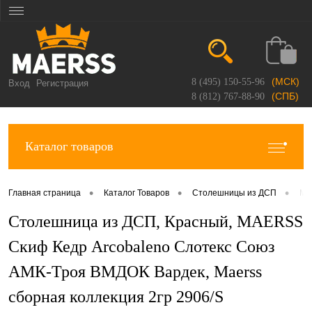
(МСК)
8 (495) 150-55-96
Вход
Регистрация
(СПБ)
8 (812) 767-88-90
Каталог товаров
•
•
•
Главная страница
Каталог Товаров
Столешницы из ДСП
Ma
Столешница из ДСП, Красный, MAERSS
Скиф Кедр Arcobaleno Слотекс Союз
АМК-Троя ВМДОК Вардек, Maerss
сборная коллекция 2гр 2906/S