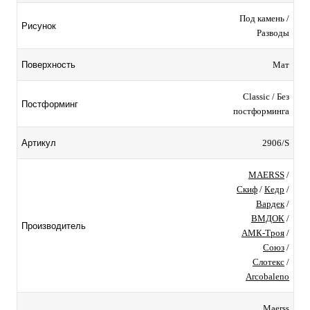
Под камень /
Рисунок
Разводы
Мат
Поверхность
Classic / Без
Постформинг
постформинга
2906/S
Артикул
MAERSS
/
Скиф
/
Кедр
/
Вардек
/
ВМДОК
/
Производитель
АМК-Троя
/
Союз
/
Слотекс
/
Arcobaleno
Maerss