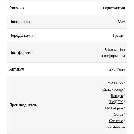
Однотонный
Рисунок
Мат
Поверхность
Графит
Порода камня
Classic / Без
Постформинг
постформинга
2754/erre
Артикул
MAERSS
/
Скиф
/
Кедр
/
Вардек
/
ВМДОК
/
Производитель
АМК-Троя
/
Союз
/
Слотекс
/
Arcobaleno