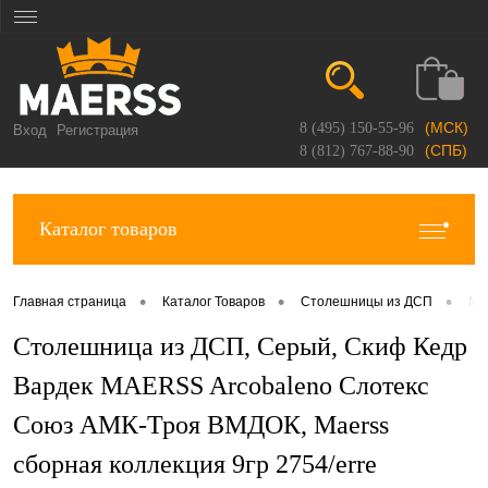
(МСК)
8 (495) 150-55-96
Вход
Регистрация
(СПБ)
8 (812) 767-88-90
Каталог товаров
•
•
•
Главная страница
Каталог Товаров
Столешницы из ДСП
Ma
Столешница из ДСП, Серый, Скиф Кедр
Вардек MAERSS Arcobaleno Слотекс
Союз АМК-Троя ВМДОК, Maerss
сборная коллекция 9гр 2754/erre