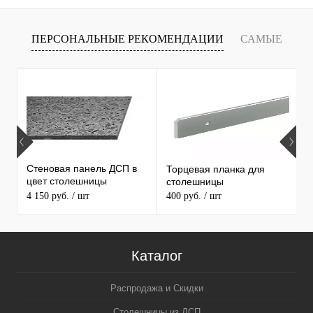
ПЕРСОНАЛЬНЫЕ РЕКОМЕНДАЦИИ
САМЫЕ
Х
ПРОДАВАЕМЫЕ ТОВАРЫ
С
С
Стеновая панель ДСП в
Торцевая планка для
1
цвет столешницы
столешницы
С
MAERSS
4 150 руб.
/ шт
400 руб.
/ шт
3
5
Каталог
Распродажа и Скидки
Столешницы из ДСП