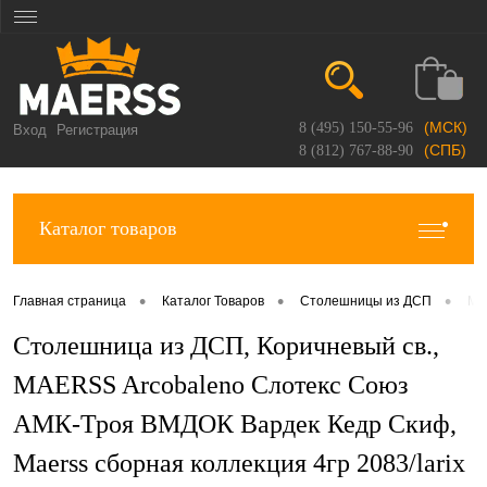
(МСК)
8 (495) 150-55-96
Вход
Регистрация
(СПБ)
8 (812) 767-88-90
Каталог товаров
•
•
•
Главная страница
Каталог Товаров
Столешницы из ДСП
Ma
Столешница из ДСП, Коричневый св.,
MAERSS Arcobaleno Слотекс Союз
АМК-Троя ВМДОК Вардек Кедр Скиф,
Maerss сборная коллекция 4гр 2083/larix