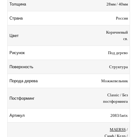
28мм / 40мм
Толщина
Россия
Страна
Коричневый
Цвет
св.
Под дерево
Рисунок
Структура
Поверхность
Можжевельник
Порода дерева
Classic / Без
Постформинг
постформинга
2083/larix
Артикул
MAERSS
/
Скиф
/
Кедр
/