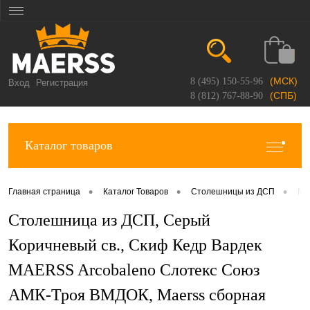
(МСК)
8 (495) 150-55-96
Вход
Регистрация
(СПБ)
8 (812) 767-88-90
Каталог товаров
•
•
•
Главная страница
Каталог Товаров
Столешницы из ДСП
Ma
Столешница из ДСП, Серый
Коричневый св., Скиф Кедр Вардек
MAERSS Arcobaleno Слотекс Союз
АМК-Троя ВМДОК, Maerss сборная