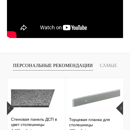
ПЕРСОНАЛЬНЫЕ РЕКОМЕНДАЦИИ
САМЫЕ
Х
ПРОДАВАЕМЫЕ ТОВАРЫ
С
С
Стеновая панель ДСП в
Торцевая планка для
1
цвет столешницы
столешницы
С
MAERSS