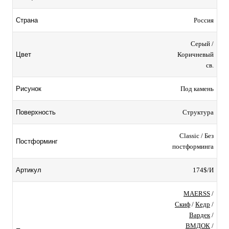
Россия
Страна
Серый /
Коричневый
Цвет
св.
Под камень
Рисунок
Структура
Поверхность
Classic / Без
Постформинг
постформинга
174$/И
Артикул
MAERSS
/
Скиф
/
Кедр
/
Вардек
/
ВМДОК
/