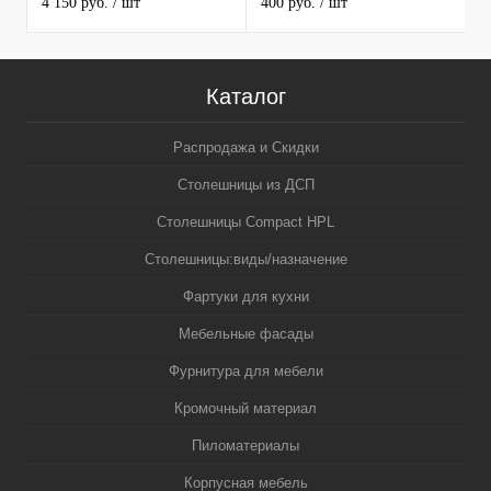
4 150 руб.
/ шт
400 руб.
/ шт
3
5
Каталог
Распродажа и Скидки
Столешницы из ДСП
Столешницы Compact HPL
Столешницы:виды/назначение
Фартуки для кухни
Мебельные фасады
Фурнитура для мебели
Кромочный материал
Пиломатериалы
Корпусная мебель