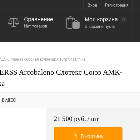
Вход
Регистрация
Моя корзина
Сравнение
0
Нет товаров
В корзине пусто
ОК, Maerss сборная коллекция 10гр 0411/mika
ERSS Arcobaleno Слотекс Союз АМК-
ka
ВИДЕО
21 500 руб.
/ шт
В корзину