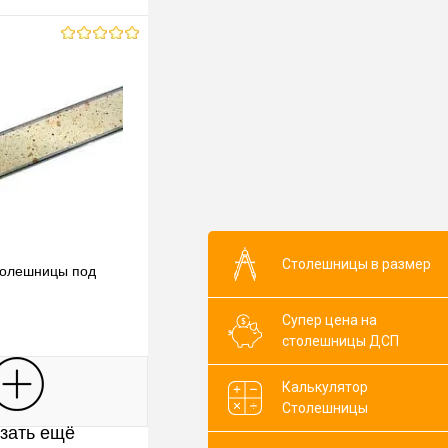
Столешницы в размер
толешницы под
Супер цена на
столешницы ДСП
В корзину
Калькулятор
Столешницы
зать ещё
клик
К сравнению