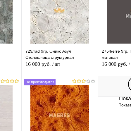
гр.9-11
Длина (Ваш Выбор)
3050mm
729/rad 9гр. Оникс Азул
2754/erre 9гр
Столешница структурная
матовая
16 000 руб.
16 000 руб.
/ шт
/
Не производится
В корзину
Пока
равнению
Купить в 1 клик
К сравнению
Купить в 1 
Показа
аличии
В избранное
Под заказ
В избранное
Толщина (Ваш Выбор)
Толщина (Ваш 
28mm
40mm
28mm
40mm