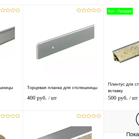
Хит - Продаж
Плинтус для с
ешницы
Торцевая планка для столешницы
вставку
400 руб.
500 руб.
/ шт
/ шт
В корзину
Пока
равнению
Купить в 1 клик
К сравнению
Купить в 1 