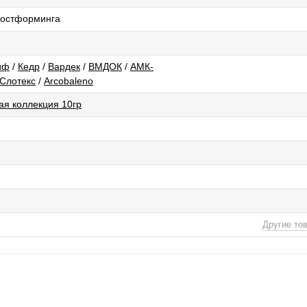
 постформинга
иф
/
Кедр
/
Вардек
/
ВМДОК
/
АМК-
Слотекс
/
Arcobaleno
ая коллекция 10гр
Другие то