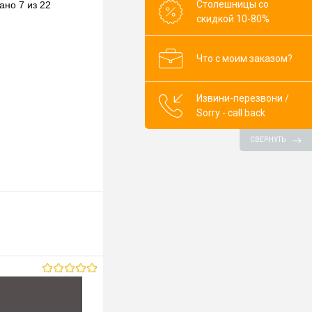
Столешницы со
ано 7 из 22
В наличии
скидкой 10-80%
ор)
Что с моим заказом?
0mm
Извини-перезвони /
Sorry - call back
СВЕРНУТЬ