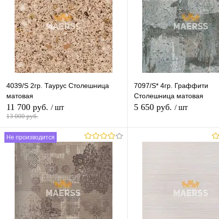
гр.8
гр.9
гр.10
гр.11
гр.9-11
Высота (Ваш Выбор)
Высота (Ваш Выбор)
600mm
1200mm
40mm
28mm
Длина (Ваш Выбор)
Длина (Ваш Выбор)
4039/S 2гр. Таурус Столешница
7097/S* 4гр. Граффити
3050mm
4100mm
3050mm
матовая
Столешница матовая
11 700 руб.
5 650 руб.
/ шт
/ шт
13 000 руб.
Не производится
В корзину
В корзину
Купить в 1 клик
К сравнению
Купить в 1 клик
К с
В избранное
В наличии
В избранное
В н
Толщина (Ваш Выбор)
Толщина (Ваш Выбор)
28mm
40mm
28mm
40mm