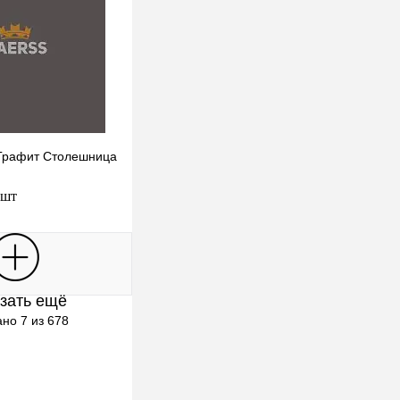
. Графит Столешница
 шт
В корзину
зать ещё
клик
К сравнению
но 7 из 678
Под заказ
Выбор)