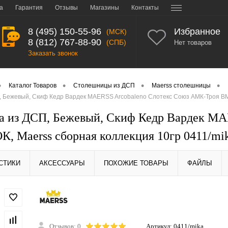
а
Гарантия
Отзывы
Магазины
Контакты
8 (495) 150-55-96
Избранное
(МСК)
8 (812) 767-88-90
(СПБ)
Нет товаров
Заказать звонок
•
•
•
•
Каталог Товаров
Столешницы из ДСП
Maerss столешницы
 Бежевый, Скиф Кедр Вардек MAERSS Arcobaleno Слотекс Союз АМК-Троя ВМД
 из ДСП, Бежевый, Скиф Кедр Вардек MA
, Maerss сборная коллекция 10гр 0411/mi
СТИКИ
АКСЕССУАРЫ
ПОХОЖИЕ ТОВАРЫ
ФАЙЛЫ
Отзывов: 0
Артикул:
0411/mika