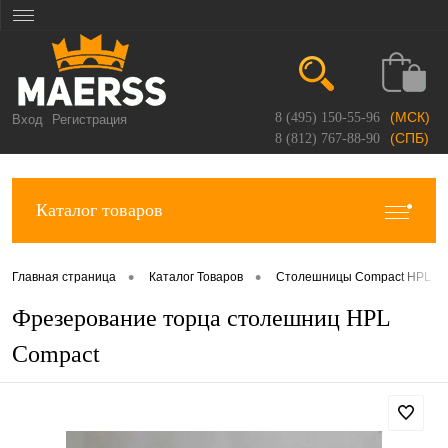
(МСК)
8 (495) 150-55-96
Вход
Регистрация
(СПБ)
8 (812) 767-88-90
Каталог товаров
•
•
Главная страница
Каталог Товаров
Столешницы Compact HPL
Фрезерование торца столешниц HPL
Compact