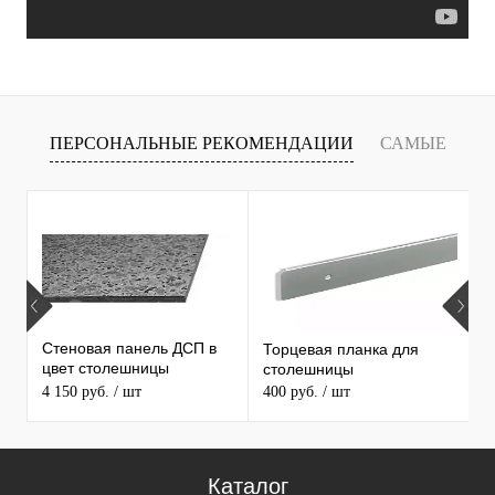
ПЕРСОНАЛЬНЫЕ РЕКОМЕНДАЦИИ
САМЫЕ
Т
ПРОДАВАЕМЫЕ ТОВАРЫ
Стеновая панель ДСП в
Торцевая планка для
М
цвет столешницы
столешницы
S
MAERSS
4 150 руб.
/ шт
400 руб.
/ шт
9
Каталог