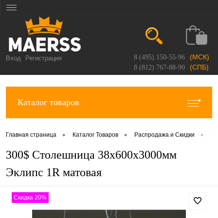
(МСК)
8 (495) 150-55-96
Вход
Регистрация
(СПБ)
8 (812) 767-88-90
Каталог товаров
•
•
•
Главная страница
Каталог Товаров
Распродажа и Скидки
Ра
300$ Столешница 38х600х3000мм
Эклипс 1R матовая
Скидка 20%