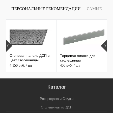
ПЕРСОНАЛЬНЫЕ РЕКОМЕНДАЦИИ
САМЫЕ
Х
ПРОДАВАЕМЫЕ ТОВАРЫ
С
С
Стеновая панель ДСП в
Торцевая планка для
1
цвет столешницы
столешницы
С
MAERSS
4 150 руб.
/ шт
400 руб.
/ шт
3
5
Каталог
Распродажа и Скидки
Столешницы из ДСП