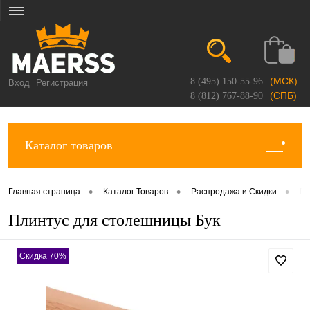
(МСК)
8 (495) 150-55-96
Вход
Регистрация
(СПБ)
8 (812) 767-88-90
Каталог товаров
•
•
•
Главная страница
Каталог Товаров
Распродажа и Скидки
Ра
Плинтус для столешницы Бук
Скидка 70%