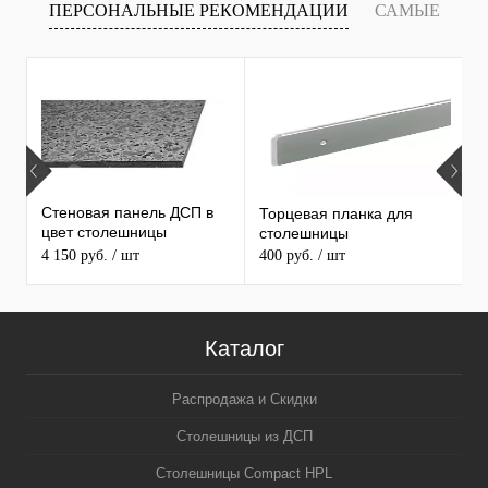
ПЕРСОНАЛЬНЫЕ РЕКОМЕНДАЦИИ
САМЫЕ
Т
ПРОДАВАЕМЫЕ ТОВАРЫ
Стеновая панель ДСП в
Торцевая планка для
М
цвет столешницы
столешницы
S
MAERSS
4 150 руб.
/ шт
400 руб.
/ шт
9
Каталог
Распродажа и Скидки
Столешницы из ДСП
Столешницы Compact HPL