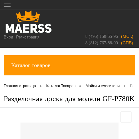
(МСК)
8 (495) 150-55-96
Вход
Регистрация
(СПБ)
8 (812) 767-88-90
Каталог товаров
•
•
•
Главная страница
Каталог Товаров
Мойки и смесители
Разд
Разделочная доска для модели GF-P780K