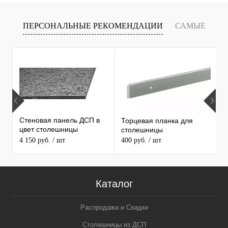
ПЕРСОНАЛЬНЫЕ РЕКОМЕНДАЦИИ
САМЫЕ
Т
ПРОДАВАЕМЫЕ ТОВАРЫ
Стеновая панель ДСП в
Торцевая планка для
М
цвет столешницы
столешницы
S
MAERSS
4 150 руб.
/ шт
400 руб.
/ шт
9
Каталог
Распродажа и Скидки
Столешницы из ДСП