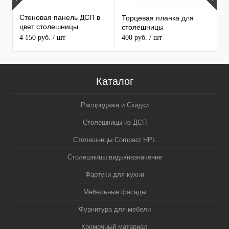
Стеновая панель ДСП в
Торцевая планка для
1
цвет столешницы
столешницы
С
MAERSS
4 150 руб.
/ шт
400 руб.
/ шт
3
5
Каталог
Распродажа и Скидки
Столешницы из ДСП
Столешницы Compact HPL
Столешницы:виды/назначение
Фартуки для кухни
Мебельные фасады
Фурнитура для мебели
Кромочный материал