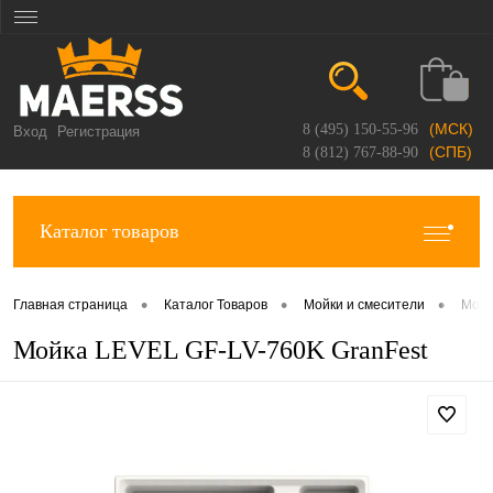
(МСК)
8 (495) 150-55-96
Вход
Регистрация
(СПБ)
8 (812) 767-88-90
Каталог товаров
•
•
•
Главная страница
Каталог Товаров
Мойки и смесители
Мойк
Мойка LEVEL GF-LV-760K GranFest