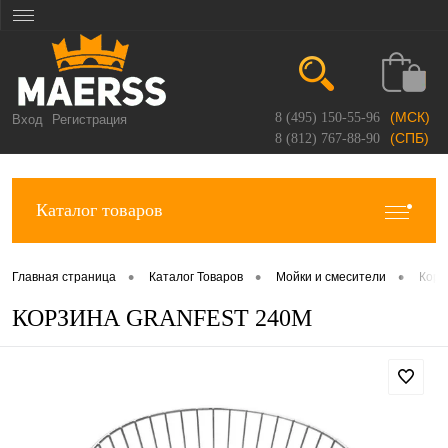
(МСК)
8 (495) 150-55-96
Вход
Регистрация
(СПБ)
8 (812) 767-88-90
Каталог товаров
•
•
•
Главная страница
Каталог Товаров
Мойки и смесители
Корз
КОРЗИНА GRANFEST 240M