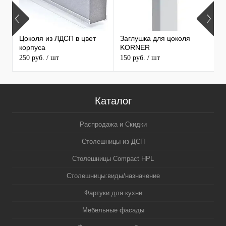
7
Цоколя из ЛДСП в цвет
Заглушка для цоколя
т
корпуса
KORNER
с
250 руб.
/ шт
150 руб.
/ шт
1
Каталог
Распродажа и Скидки
Столешницы из ДСП
Столешницы Compact HPL
Столешницы:виды/назначение
Фартуки для кухни
Мебельные фасады