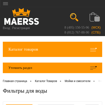
(МСК)
8 (495) 150-55-96
Вход
Регистрация
(СПБ)
8 (812) 767-88-90
Каталог товаров
Уточнить раздел
•
•
•
Главная страница
Каталог Товаров
Мойки и смесители
Филь
Фильтры для воды