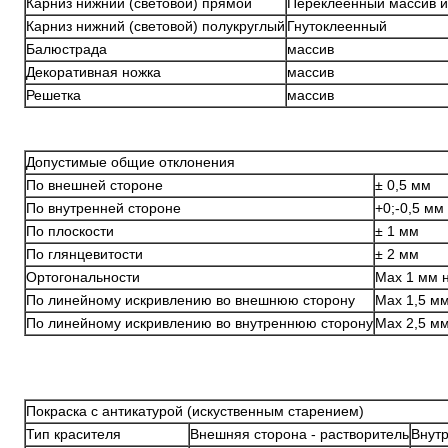
Карниз нижний (световой) прямой
Переклеенный массив 
Карниз нижний (световой) полукруглый
Гнутоклеенный
Балюстрада
массив
Декоративная ножка
массив
Решетка
массив
Допустимые общие отклонения
По внешней стороне
± 0,5 мм
По внутренней стороне
+0;-0,5 мм
По плоскости
± 1 мм
По глянцевитости
± 2 мм
Ортогональности
Max 1 мм 
По линейному искривлению во внешнюю сторону
Max 1,5 м
По линейному искривлению во внутреннюю сторону
Max 2,5 м
Покраска с антикатурой (искуственным старением)
Тип красителя
Внешняя сторона - растворитель
Внутр