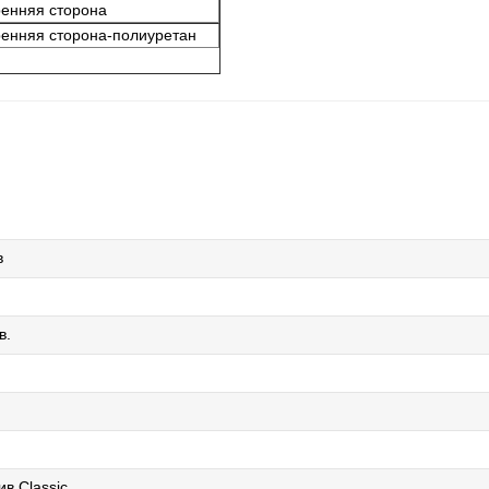
ренняя сторона
ренняя сторона-полиуретан
в
в.
в Classic