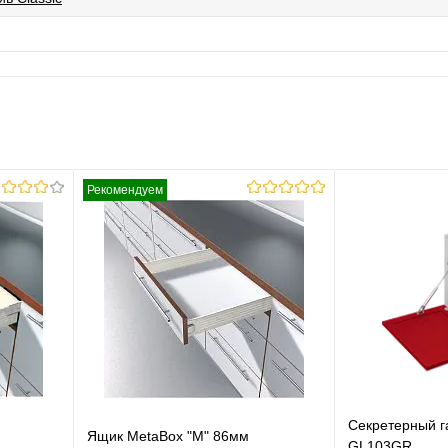
Рекомендуем
Секретерный г
Ящик MetaBox "M" 86мм
GL103GR