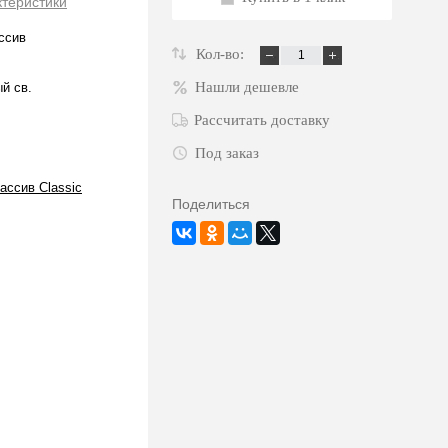
ктеристики
ссив
Кол-во:
Нашли дешевле
й св.
Рассчитать доставку
Под заказ
ссив Classic
Поделиться