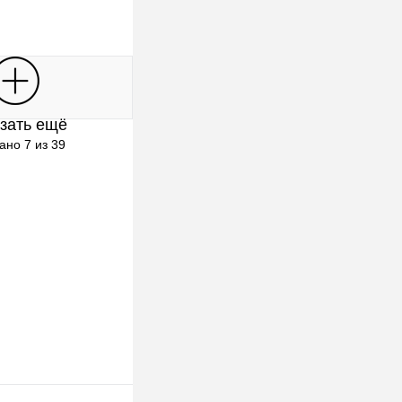
В корзину
зать ещё
клик
К сравнению
ано 7 из 39
В наличии
 Выбор)
8кг