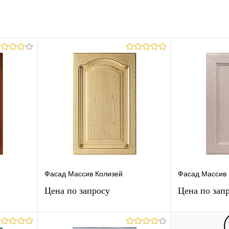
равнению
Купить в 1 клик
К сравнению
аличии
В избранное
В наличии
192mm
Фасад Массив Колизей
Фасад Массив
Цена по запросу
Цена по зап
ну
Запросить цену
Зап