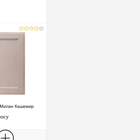
 Милан Кашемир
росу
росить цену