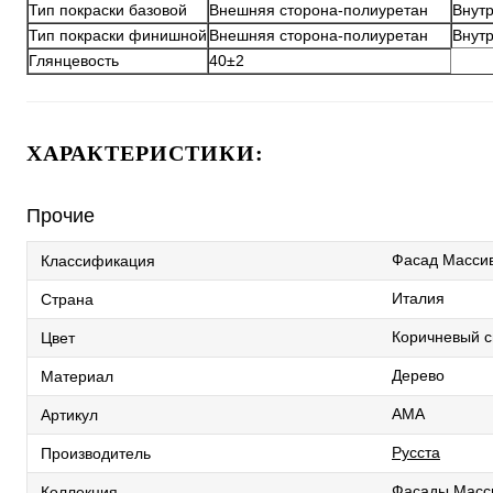
Тип покраски базовой
Внешняя сторона-полиуретан
Внут
Тип покраски финишной
Внешняя сторона-полиуретан
Внут
Глянцевость
40±2
ХАРАКТЕРИСТИКИ:
Прочие
Фасад Масси
Классификация
Италия
Страна
Коричневый с
Цвет
Дерево
Материал
AMA
Артикул
Русста
Производитель
Фасады Масси
Коллекция