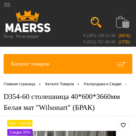
(МСК)
8 (495) 150-55-96
Вход
Регистрация
(СПБ)
8 (812) 767-88-90
Каталог товаров
•
•
•
Главная страница
Каталог Товаров
Распродажа и Скидки
Ра
D354-60 столешница 40*600*3660мм
Белая мат "Wilsonart" (БРАК)
Sale - Уценка
Скидка 35%