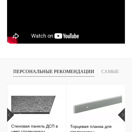
ПЕРСОНАЛЬНЫЕ РЕКОМЕНДАЦИИ
САМЫЕ
Т
ПРОДАВАЕМЫЕ ТОВАРЫ
Стеновая панель ДСП в
Торцевая планка для
М
цвет столешницы
столешницы
S