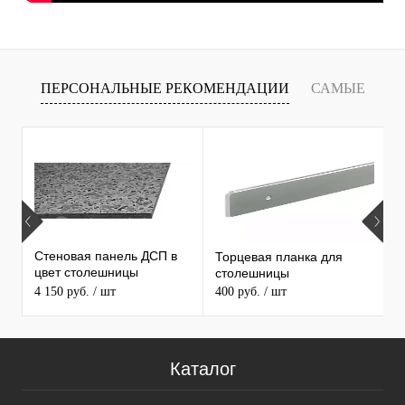
ПЕРСОНАЛЬНЫЕ РЕКОМЕНДАЦИИ
САМЫЕ
Т
ПРОДАВАЕМЫЕ ТОВАРЫ
Стеновая панель ДСП в
Торцевая планка для
М
цвет столешницы
столешницы
S
MAERSS
4 150 руб.
/ шт
400 руб.
/ шт
9
Каталог