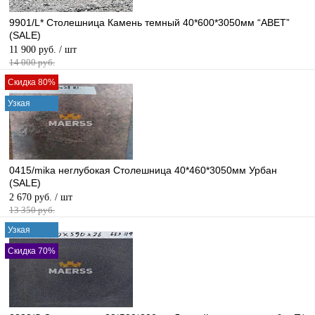
9901/L* Столешница Камень темный 40*600*3050мм “ABET”
(SALE)
11 900 руб.
/ шт
14 000 руб.
Скидка 80%
Узкая
0415/mika неглубокая Столешница 40*460*3050мм Урбан
(SALE)
2 670 руб.
/ шт
13 350 руб.
Узкая
Скидка 70%