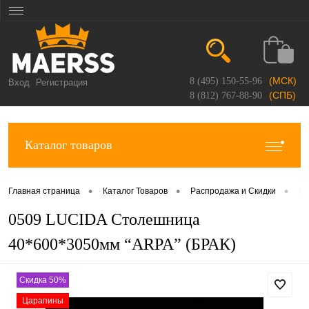
(МСК)
8 (495) 150-55-96
Вход
Регистрация
(СПБ)
8 (812) 767-88-90
Каталог товаров
•
•
•
Главная страница
Каталог Товаров
Распродажа и Скидки
Ра
0509 LUCIDA Столешница
40*600*3050мм “ARPA” (БРАК)
Скидка 50%
Царапины