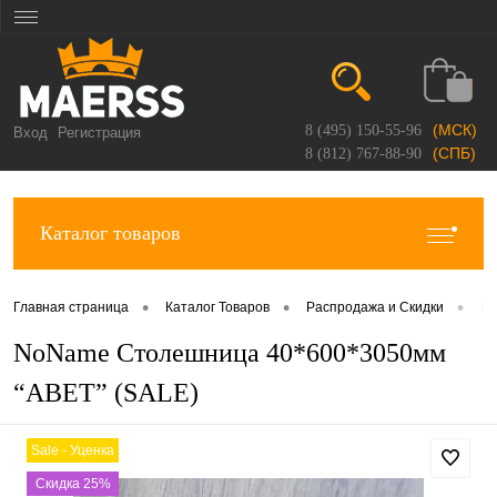
(МСК)
8 (495) 150-55-96
Вход
Регистрация
(СПБ)
8 (812) 767-88-90
Каталог товаров
•
•
•
Главная страница
Каталог Товаров
Распродажа и Скидки
Ра
NoName Столешница 40*600*3050мм
“ABET” (SALE)
Sale - Уценка
Скидка 25%