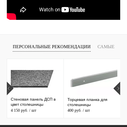
ПЕРСОНАЛЬНЫЕ РЕКОМЕНДАЦИИ
САМЫЕ
Т
ПРОДАВАЕМЫЕ ТОВАРЫ
Стеновая панель ДСП в
Торцевая планка для
М
цвет столешницы
столешницы
S
MAERSS
4 150 руб.
/ шт
400 руб.
/ шт
9