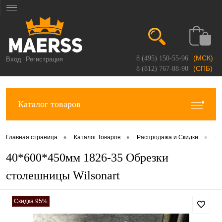
(МСК)
8 (495) 150-55-96
Вход
Регистрация
(СПБ)
8 (812) 767-88-90
Каталог товаров
•
•
•
Главная страница
Каталог Товаров
Распродажа и Скидки
Об
40*600*450мм 1826-35 Обрезки
столешницы Wilsonart
Скидка 95%