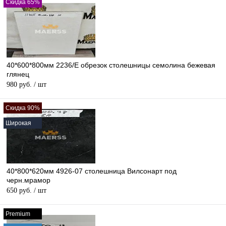
Скидка 65%
40*600*800мм 2236/E обрезок столешницы семолина бежевая
глянец
980 руб.
/ шт
Скидка 90%
Широкая
40*800*620мм 4926-07 столешница Вилсонарт под
черн.мрамор
650 руб.
/ шт
Premium