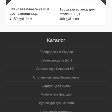
Стеновая панель ДСП в
Торцевая планка для
1
цвет столешницы
столешницы
С
MAERSS
4 150 руб.
/ шт
400 руб.
/ шт
3
5
Каталог
Распродажа и Скидки
Столешницы из ДСП
Столешницы Compact HPL
Столешницы:виды/назначение
Фартуки для кухни
Мебельные фасады
Фурнитура для мебели
Кромочный материал