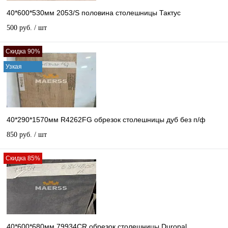
40*600*530мм 2053/S половина столешницы Тактус
500 руб.
/ шт
Скидка 90%
Узкая
40*290*1570мм R4262FG обрезок столешницы дуб без п/ф
850 руб.
/ шт
Скидка 85%
40*600*680мм 79934CR обрезок столешницы Duropal