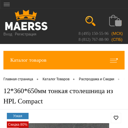
(МСК)
8 (495) 150-55-96
Вход
Регистрация
(СПБ)
8 (812) 767-88-90
Каталог товаров
•
•
•
Главная страница
Каталог Товаров
Распродажа и Скидки
Об
12*360*650мм тонкая столешница из
HPL Compact
Узкая
Скидка 80%