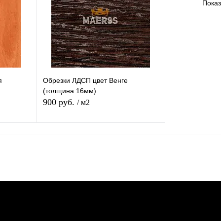
Показ
аличии
В избранное
В наличии
В избранное
я
Обрезки ЛДСП цвет Венге
(толщина 16мм)
900 руб.
/ м2
В корзину
равнению
Купить в 1 клик
К сравнению
аличии
В избранное
В наличии