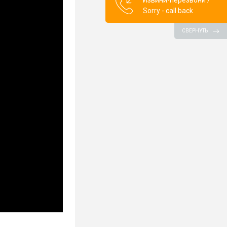
Извини-перезвони /
Sorry - call back
СВЕРНУТЬ