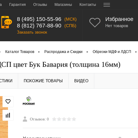
а
Гарантия
Отзывы
Магазины
Контакты
8 (495) 150-55-96
Избранное
(МСК)
8 (812) 767-88-90
(СПБ)
Нет товаров
Заказать звонок
•
•
•
•
Каталог Товаров
Распродажа и Скидки
Обрезки МДФ и ЛДСП
СП цвет Бук Бавария (толщина 16мм)
СТИКИ
ПОХОЖИЕ ТОВАРЫ
ВИДЕО
Отзывов: 0