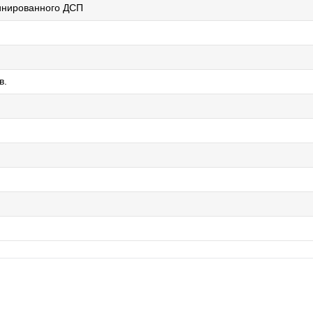
инированного ДСП
в.