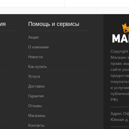
ия
Помощь и сервисы
Акция
О компании
Copyright
Новости
Магазин 
права за
Как купить
сайте ра
предоста
Услуги
покупате
Доставка
и услугам
публично
Гарантия
РФ).
Отзывы
Адрес Оф
Магазины
Южная д.
Контакты