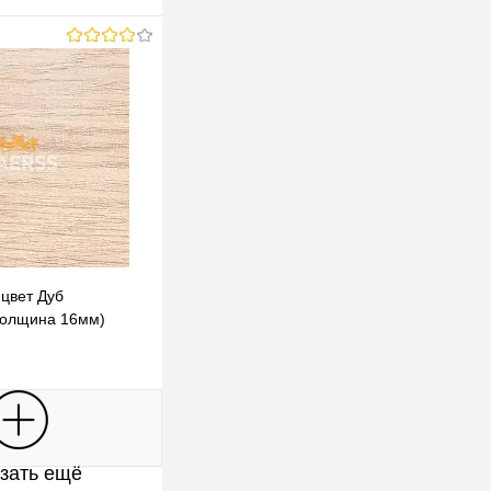
цвет Дуб
толщина 16мм)
В корзину
зать ещё
клик
К сравнению