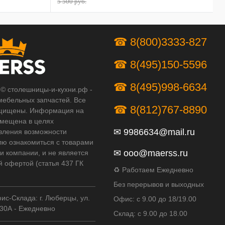
5 500 руб.
☎ 8(800)3333-827
☎ 8(495)150-5596
☎ 8(495)998-6634
 © столешницы-и-кухни.рф -
мебельных запчастей. Все
☎ 8(812)767-8890
щищены. Информация на
змещена в целях
✉
9986634@mail.ru
вления возможности
лю ознакомиться с товарами
✉
ooo@maerss.ru
и компании, и не является
й офертой (статья 437 ГК
♻ Работаем Ежедневно
Без перерывов и выходных
ис-Склада: г. Люберцы, ул.
Офис: с 9.00 до 18/19.00
30А - Ежедневно
Склад: с 9.00 до 18.00