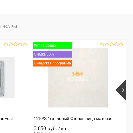
ТОВАРЫ
Хит - Продаж
С
Скидка 30%
Складская программа
anFest
1110/S 1гр. Белый Столешница матовая
2
3 850 руб.
5
/ шт