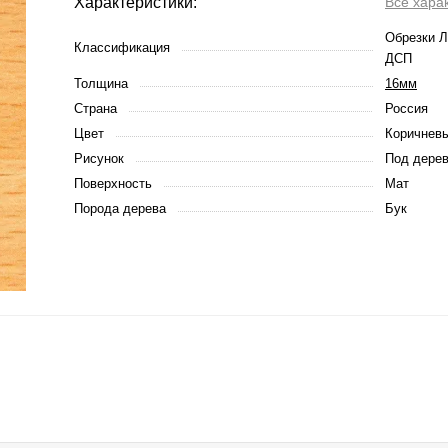
Характеристики:
Все хара
Обрезки Л
Классификация
ДСП
Толщина
16мм
Страна
Россия
Цвет
Коричневы
Рисунок
Под дере
Поверхность
Мат
Порода дерева
Бук