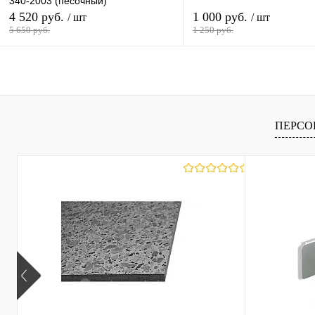
340-2003 (песочный)
4 520 руб.
1 000 руб.
/ шт
/ шт
5 650 руб.
1 250 руб.
В корзину
В корзину
Купить в 1 клик
К сравнению
Купить в 1 клик
К с
ПЕРСО
В избранное
В наличии
В избранное
В н