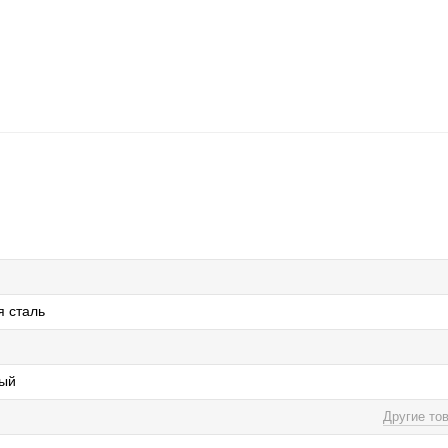
 сталь
ный
Другие то