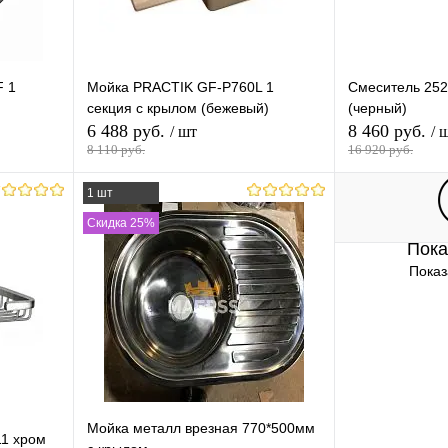
F 1
Мойка PRACTIK GF-P760L 1
Смеситель 252
секция с крылом (бежевый)
(черный)
6 488 руб.
8 460 руб.
/ шт
/ 
8 110 руб.
16 920 руб.
1 шт
В корзину
Скидка 25%
Пока
равнению
Купить в 1 клик
К сравнению
Купить в 1 
Показ
аличии
В избранное
В наличии
В избранное
Мойка металл врезная 770*500мм
11 хром