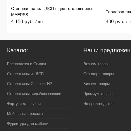
Стеновая панель ДСП в цвет столешницы
Торцевая пл
MAERSS
4 150 руб.
400 руб.
/ шт
/ 
Каталог
Наши предложен
Распродажа и Скидки
Эконом товары
Столешницы из ДСП
Стандарт товары
Столешницы Compact HPL
Бизнес товары
Столешницы:виды/назначение
Премиум товары
Фартуки для кухни
Не производятся
Мебельные фасады
Фурнитура для мебели