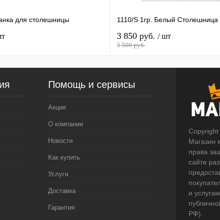
анка для столешницы
1110/S 1гр. Белый Столешница
3 850 руб.
шт
/ шт
5 500 руб.
ия
Помощь и сервисы
Акция
О компании
Copyright
Новости
Магазин 
права за
Как купить
сайте ра
предоста
Услуги
покупате
Доставка
и услугам
публично
Гарантия
РФ).