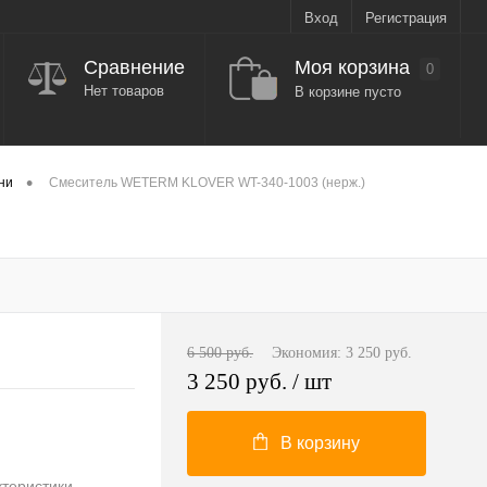
Вход
Регистрация
Моя корзина
Сравнение
0
Нет товаров
В корзине пусто
•
ни
Смеситель WETERM KLOVER WT-340-1003 (нерж.)
6 500 руб.
Экономия:
3 250 руб.
3 250 руб.
/ шт
В корзину
ктеристики