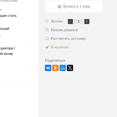
Купить в 1 клик
ь
щая сталь
Кол-во:
льный
Нашли дешевле
й
Рассчитать доставку
В наличии
эратора /
й излив
Поделиться