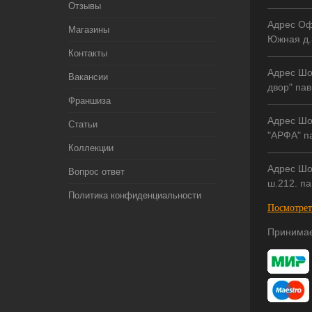
Отзывы
Адрес Оф
Магазины
Южная д.
Контакты
Адрес Шо
Вакансии
двор" пав
Франшиза
Адрес Шо
Статьи
"АРФА" па
Коллекции
Адрес Шо
Вопрос ответ
ш.212. па
Политика конфиденциальности
Посмотрет
Принимае