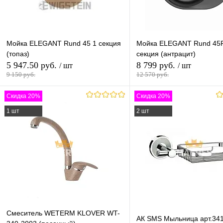
Мойка ELEGANT Rund 45 1 секция
Мойка ELEGANT Rund 45
(топаз)
секция (антрацит)
5 947.50 руб.
8 799 руб.
/ шт
/ шт
9 150 руб.
12 570 руб.
Скидка 20%
Скидка 20%
В корзину
В корзину
1 шт
2 шт
Купить в 1 клик
К сравнению
Купить в 1 клик
К с
В избранное
В наличии
В избранное
В н
Смеситель WETERM KLOVER WT-
АК SMS Мыльница арт.34