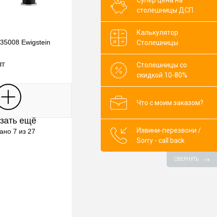
Супер цена на
столешницы ДСП
Калькулятор
35008 Ewigstein
Столешницы
шт
Столешницы со
скидкой 10-80%
В корзину
Что с моим заказом?
зать ещё
клик
К сравнению
Извини-перезвони /
ано 7 из 27
Sorry - call back
В наличии
СВЕРНУТЬ