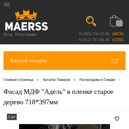
(МСК)
8 (495) 150-55-96
Вход
Регистрация
(СПБ)
8 (812) 767-88-90
Каталог товаров
•
•
•
Главная страница
Каталог Товаров
Распродажа и Скидки
Ра
Фасад МДФ "Адель" в пленке старое
дерево 718*397мм
1 шт