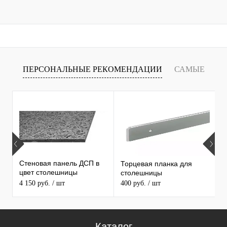
ПЕРСОНАЛЬНЫЕ РЕКОМЕНДАЦИИ
САМЫЕ
Т
ПРОДАВАЕМЫЕ ТОВАРЫ
Стеновая панель ДСП в
Торцевая планка для
М
цвет столешницы
столешницы
S
MAERSS
4 150 руб.
/ шт
400 руб.
/ шт
9
Каталог