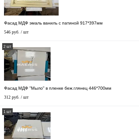
Фасад МДФ эмаль ваниль с патиной 917*397мм
546 руб.
/ шт
2 шт
Фасад МДФ "Мыло" в пленке беж.глянец 446*700мм
312 руб.
/ шт
1 шт