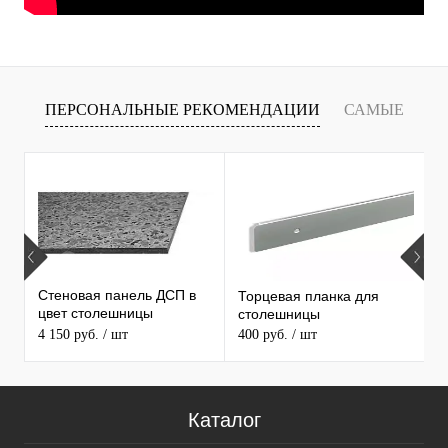
ПЕРСОНАЛЬНЫЕ РЕКОМЕНДАЦИИ
САМЫЕ
Т
ПРОДАВАЕМЫЕ ТОВАРЫ
Стеновая панель ДСП в
Торцевая планка для
М
цвет столешницы
столешницы
S
MAERSS
4 150 руб.
/ шт
400 руб.
/ шт
9
Каталог