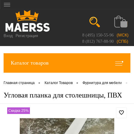
(МСК)
8 (495) 150-55-96
Вход
Регистрация
(СПБ)
8 (812) 767-88-90
Каталог товаров
•
•
•
Главная страница
Каталог Товаров
Фурнитура для мебели
П
Угловая планка для столешницы, ПВХ
Скидка 25%