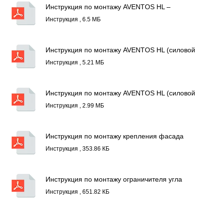
Инструкция по монтажу AVENTOS HL –
стандартные конструкции.pdf
Инструкция , 6.5 МБ
Инструкция по монтажу AVENTOS HL (силовой
механизм, пригодный для SERVO-DRIVE).pdf
Инструкция , 5.21 МБ
Инструкция по монтажу AVENTOS HL (силовой
механизм, пригодный для SERVO-DRIVE)2.pdf
Инструкция , 2.99 МБ
Инструкция по монтажу крепления фасада
под узкие алюминиевые рамки для AVENTOS
Инструкция , 353.86 КБ
HS, HL, HK.pdf
Инструкция по монтажу ограничителя угла
открывания для AVENTOS HL.pdf
Инструкция , 651.82 КБ