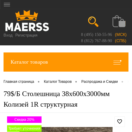
(МСК)
8 (495) 150-55-96
Вход
Регистрация
(СПБ)
8 (812) 767-88-90
Каталог товаров
•
•
•
Главная страница
Каталог Товаров
Распродажа и Скидки
Ра
79$/Б Столешница 38х600х3000мм
Колизей 1R структурная
Скидка 20%
Требует уточнения