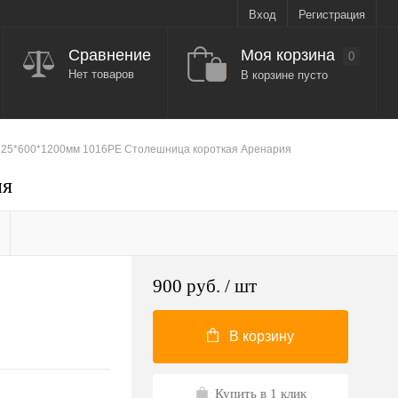
Вход
Регистрация
Моя корзина
Сравнение
0
Нет товаров
В корзине пусто
25*600*1200мм 1016PE Столешница короткая Аренария
ия
900 руб.
/ шт
В корзину
Купить в 1 клик