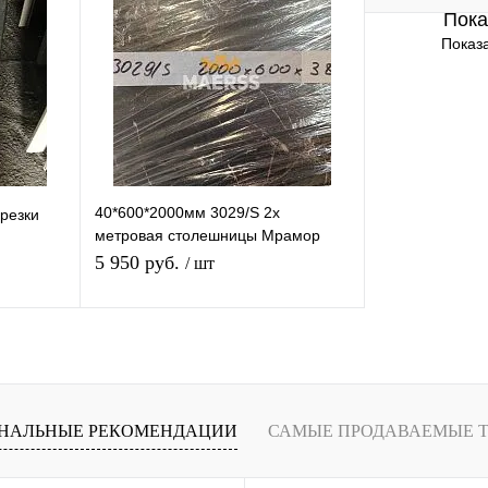
Пока
равнению
Купить в 1 клик
К сравнению
Купить в 1 
Показа
аличии
В избранное
В наличии
В избранное
40*600*2000мм 3029/S 2х
резки
метровая столешницы Мрамор
марквина черный
5 950 руб.
/ шт
В корзину
равнению
Купить в 1 клик
К сравнению
НАЛЬНЫЕ РЕКОМЕНДАЦИИ
САМЫЕ ПРОДАВАЕМЫЕ 
аличии
В избранное
В наличии