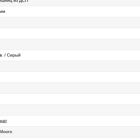
ешниц из ДСП
0мм
в. / Серый
нат
 Много