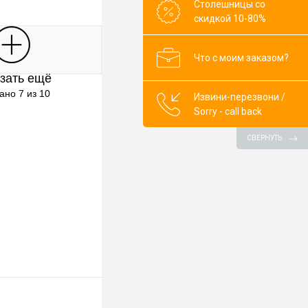
Столешницы со
скидкой 10-80%
В корзину
Что с моим заказом?
зать ещё
клик
К сравнению
ано 7 из 10
Извини-перезвони /
В наличии
Sorry - call back
бор)
СВЕРНУТЬ
гр.7
гр.8
бор)
ор)