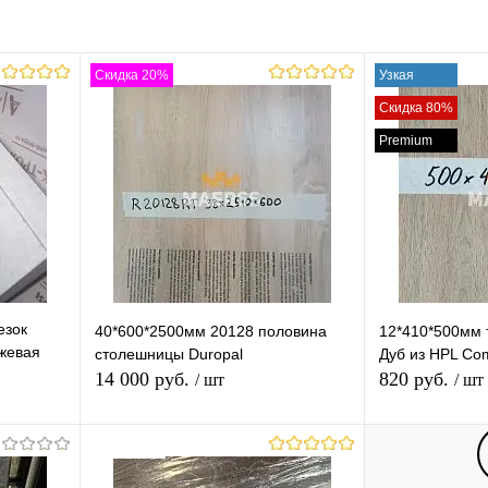
равнению
Купить в 1 клик
К сравнению
аличии
В избранное
В наличии
Скидка 20%
Узкая
Толщина (Ваш Выбор)
Скидка 80%
28mm
40mm
56mm
Premium
Ширина (Ваш Выбор)
600mm
800mm
1200mm
езок
40*600*2500мм 20128 половина
12*410*500мм 
жевая
столешницы Duropal
Дуб из HPL Co
14 000 руб.
820 руб.
/ шт
/ шт
Скидка 1%
В корзину