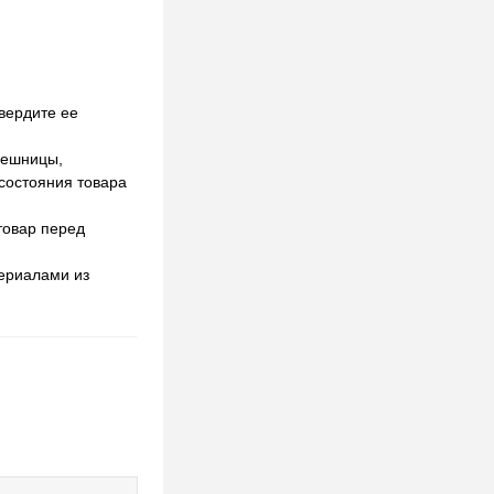
вердите ее
лешницы,
 состояния товара
товар перед
териалами из