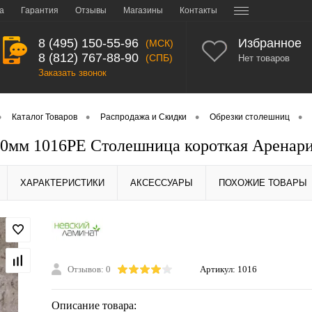
а
Гарантия
Отзывы
Магазины
Контакты
8 (495) 150-55-96
Избранное
(МСК)
8 (812) 767-88-90
(СПБ)
Нет товаров
Заказать звонок
•
•
•
•
Каталог Товаров
Распродажа и Скидки
Обрезки столешниц
0мм 1016PE Столешница короткая Аренар
ХАРАКТЕРИСТИКИ
АКСЕССУАРЫ
ПОХОЖИЕ ТОВАРЫ
Отзывов: 0
Артикул:
1016
Описание товара: