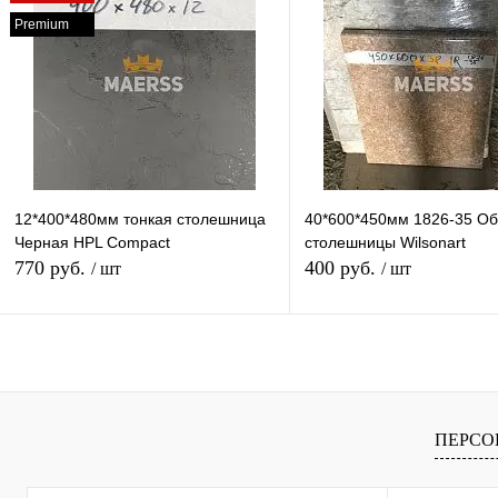
Premium
Купить в 1 клик
К сравнению
Купить в 1 клик
К с
В избранное
В наличии
В избранное
В н
12*400*480мм тонкая столешница
40*600*450мм 1826-35 Об
Черная HPL Compact
столешницы Wilsonart
770 руб.
400 руб.
/ шт
/ шт
В корзину
В корзину
Купить в 1 клик
К сравнению
Купить в 1 клик
К с
ПЕРСО
В избранное
В наличии
В избранное
В н