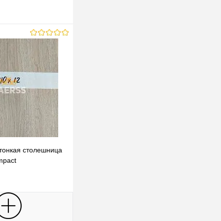
тонкая столешница
mpact
В корзину