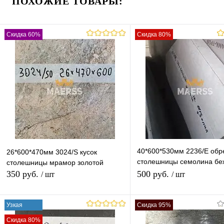
ПОХОЖИЕ ТОВАРЫ:
Купить в 1 клик
К сравнению
Купить в 1 клик
К с
В избранное
В наличии
В избранное
В н
Скидка 60%
Скидка 80%
40*600*530мм 2236/E обр
26*600*470мм 3024/S кусок
столешницы семолина бе
столешницы мрамор золотой
глянец
350 руб.
500 руб.
/ шт
/ шт
Узкая
Скидка 95%
В корзину
В корзину
Скидка 80%