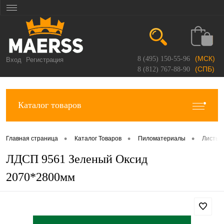
(МСК)
8 (495) 150-55-96
Вход
Регистрация
(СПБ)
8 (812) 767-88-90
Каталог товаров
•
•
•
Главная страница
Каталог Товаров
Пиломатериалы
Листы 
ЛДСП 9561 Зеленый Оксид
2070*2800мм