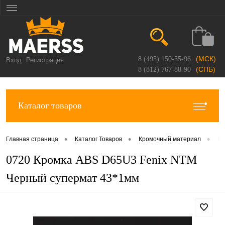
(МСК)
8 (495) 150-55-96
Вход
Регистрация
(СПБ)
8 (812) 767-88-90
Каталог товаров
•
•
•
Главная страница
Каталог Товаров
Кромочный материал
Кр
0720 Кромка ABS D65U3 Fenix NTM
Черный супермат 43*1мм