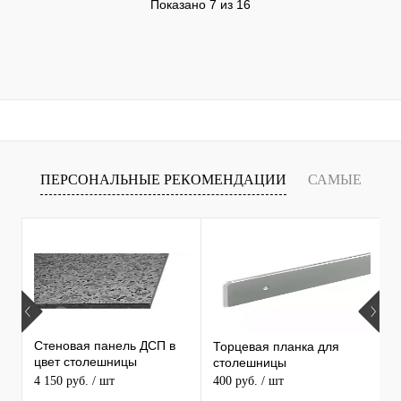
Показано 7 из 16
ПЕРСОНАЛЬНЫЕ РЕКОМЕНДАЦИИ
САМЫЕ
Т
ПРОДАВАЕМЫЕ ТОВАРЫ
Стеновая панель ДСП в
Торцевая планка для
М
цвет столешницы
столешницы
S
MAERSS
4 150 руб.
/ шт
400 руб.
/ шт
9