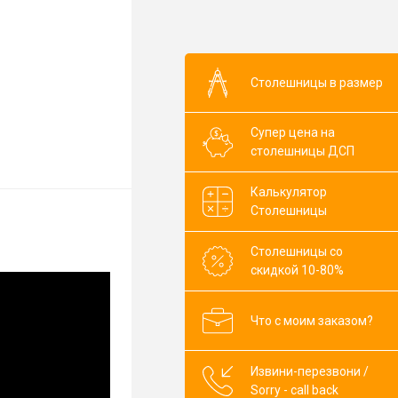
800
1000
Столешницы в размер
Супер цена на
столешницы ДСП
Калькулятор
Столешницы
Столешницы со
скидкой 10-80%
Что с моим заказом?
Извини-перезвони /
Sorry - call back