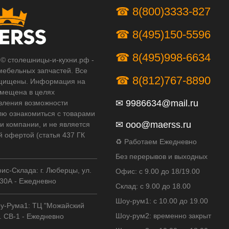
☎ 8(800)3333-827
☎ 8(495)150-5596
☎ 8(495)998-6634
 © столешницы-и-кухни.рф -
мебельных запчастей. Все
☎ 8(812)767-8890
щищены. Информация на
змещена в целях
✉
9986634@mail.ru
вления возможности
лю ознакомиться с товарами
✉
ooo@maerss.ru
и компании, и не является
й офертой (статья 437 ГК
♻ Работаем Ежедневно
Без перерывов и выходных
ис-Склада: г. Люберцы, ул.
Офис: с 9.00 до 18/19.00
30А - Ежедневно
Склад: с 9.00 до 18.00
Шоу-рум1: с 10.00 до 19.00
у-Рума1: ТЦ "Можайский
Шоу-рум2: временно закрыт
. СВ-1 - Ежедневно