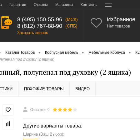
а
Гарантия
Отзывы
Магазины
Контакты
8 (495) 150-55-96
Избранное
(МСК)
8 (812) 767-88-90
(СПБ)
Нет товаров
Заказать звонок
•
•
•
•
Каталог Товаров
Корпусная мебель
Мебельные Корпуса
Ку
лупенал под духовку (2 ящика)
онный, полупенал под духовку (2 ящика)
СТИКИ
ПОХОЖИЕ ТОВАРЫ
ВИДЕО
Отзывов: 0
Другие варианты товара:
Ширина (Ваш Выбор):