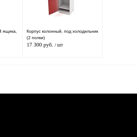
400
600
800
1000
400
600
4 ящика,
Корпус колонный, под холодильник
(2 полки)
17 300 руб.
/ шт
В корзину
равнению
Купить в 1 клик
К сравнению
аличии
В избранное
Под заказ
Ширина (Ваш Выбор)
600
800
1000