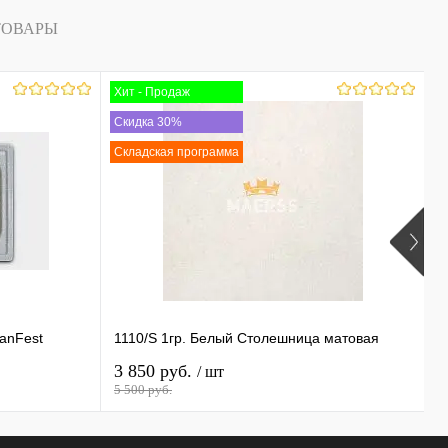
ТОВАРЫ
Хит - Продаж
С
Скидка 30%
Складская программа
anFest
1110/S 1гр. Белый Столешница матовая
2
3 850 руб.
5
/ шт
5 500 руб.