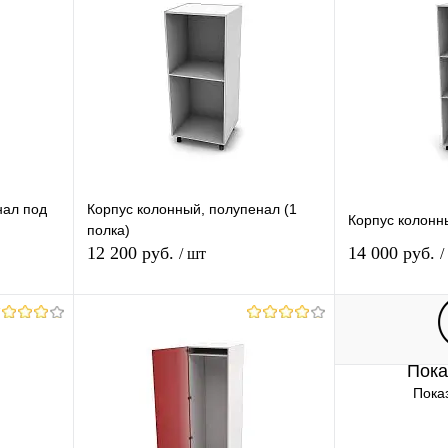
нал под
Корпус колонный, полупенал (1
Корпус колонны
полка)
12 200 руб.
14 000 руб.
/ шт
/
В корзину
Пока
равнению
Купить в 1 клик
К сравнению
Купить в 1 
Показ
аличии
В избранное
В наличии
В избранное
Ширина (Ваш Выбор)
Ширина (Ваш В