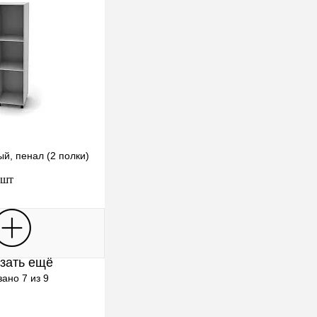
й, пенал (2 полки)
 шт
В корзину
зать ещё
клик
К сравнению
ано 7 из 9
В наличии
ыбор)