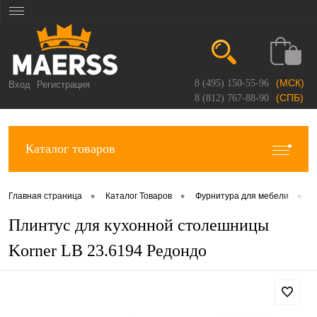
(МСК)
8 (495) 150-55-96
Вход
Регистрация
(СПБ)
8 (812) 767-88-90
Каталог товаров
•
•
•
Главная страница
Каталог Товаров
Фурнитура для мебели
П
Плинтус для кухонной столешницы
Korner LB 23.6194 Редондо