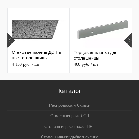
Т
ПРОДАВАЕМЫЕ ТОВАРЫ
Стеновая панель ДСП в
Торцевая планка для
М
цвет столешницы
столешницы
S
MAERSS
4 150 руб.
/ шт
400 руб.
/ шт
9
Каталог
Распродажа и Скидки
Столешницы из ДСП
Столешницы Compact HPL
Столешницы:виды/назначение