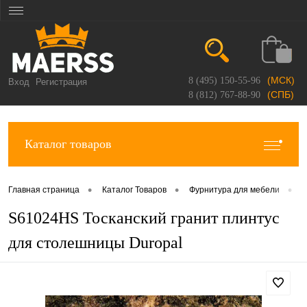
(МСК)
8 (495) 150-55-96
Вход
Регистрация
(СПБ)
8 (812) 767-88-90
Каталог товаров
•
•
•
Главная страница
Каталог Товаров
Фурнитура для мебели
П
S61024HS Тосканский гранит плинтус
для столешницы Duropal