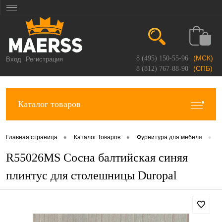
(МСК)
8 (495) 150-55-96
Вход
Регистрация
(СПБ)
8 (812) 767-88-90
Каталог товаров
•
•
•
Главная страница
Каталог Товаров
Фурнитура для мебели
П
R55026MS Сосна балтийская синяя
плинтус для столешницы Duropal