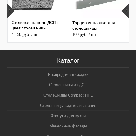
Стеновая панель ДСП в
Торцевая планка для
1
цвет столешницы
столешницы
С
MAERSS
4 150 руб.
/ шт
400 руб.
/ шт
3
5
Каталог
Распродажа и Скидки
Столешницы из ДСП
Столешницы Compact HPL
Столешницы:виды/назначение
Фартуки для кухни
Мебельные фасады