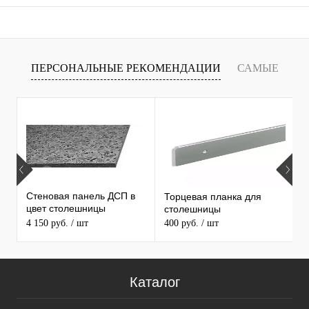
ПЕРСОНАЛЬНЫЕ РЕКОМЕНДАЦИИ
САМЫЕ
Х
ПРОДАВАЕМЫЕ ТОВАРЫ
С
С
Стеновая панель ДСП в
Торцевая планка для
1
цвет столешницы
столешницы
С
MAERSS
4 150 руб.
/ шт
400 руб.
/ шт
3
5
Каталог