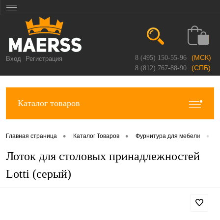
(МСК)
8 (495) 150-55-96
Вход
Регистрация
(СПБ)
8 (812) 767-88-90
Каталог товаров
•
•
•
Главная страница
Каталог Товаров
Фурнитура для мебели
К
Лоток для столовых принадлежностей
Lotti (серый)