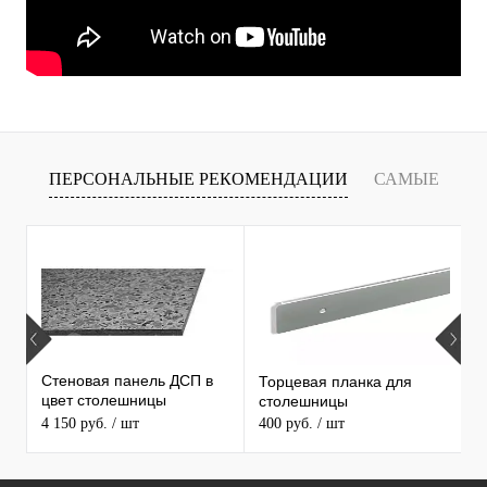
ПЕРСОНАЛЬНЫЕ РЕКОМЕНДАЦИИ
САМЫЕ
Т
ПРОДАВАЕМЫЕ ТОВАРЫ
Стеновая панель ДСП в
Торцевая планка для
М
цвет столешницы
столешницы
S
MAERSS
4 150 руб.
/ шт
400 руб.
/ шт
9