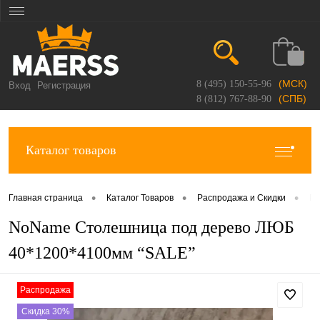
(МСК)
8 (495) 150-55-96
Вход
Регистрация
(СПБ)
8 (812) 767-88-90
Каталог товаров
•
•
•
Главная страница
Каталог Товаров
Распродажа и Скидки
Ра
NoName Столешница под дерево ЛЮБ
40*1200*4100мм “SALE”
Распродажа
Скидка 30%