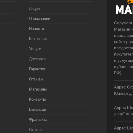
Акция
О компании
Copyright
Новости
Магазин 
права за
Как купить
сайте ра
предоста
Услуги
покупате
Доставка
и услугам
публично
Гарантия
РФ).
Отзывы
Адрес Оф
Магазины
Южная д.
Контакты
Адрес Шо
Вакансии
двор" пав
Франшиза
Адрес Шо
Статьи