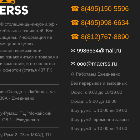
☎ 8(495)150-5596
☎ 8(495)998-6634
 © столешницы-и-кухни.рф -
мебельных запчастей. Все
☎ 8(812)767-8890
щищены. Информация на
змещена в целях
✉
9986634@mail.ru
вления возможности
лю ознакомиться с товарами
✉
ooo@maerss.ru
и компании, и не является
й офертой (статья 437 ГК
♻ Работаем Ежедневно
Без перерывов и выходных
ис-Склада: г. Люберцы, ул.
Офис: с 9.00 до 18/19.00
30А - Ежедневно
Склад: с 9.00 до 18.00
Шоу-рум1: с 10.00 до 19.00
у-Рума1: ТЦ "Можайский
Шоу-рум2: временно закрыт
. СВ-1 - Ежедневно
Шоу-рум3: с 10.00 до 18.00
у-Рума2: 73км МКАД, ТЦ