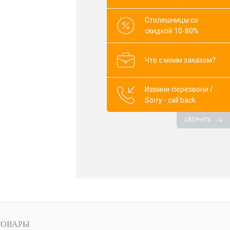
В корзину
Столешницы со
скидкой 10-80%
клик
К сравнению
В наличии
Что с моим заказом?
Извини-перезвони /
Sorry - call back
СВЕРНУТЬ
ТОВАРЫ