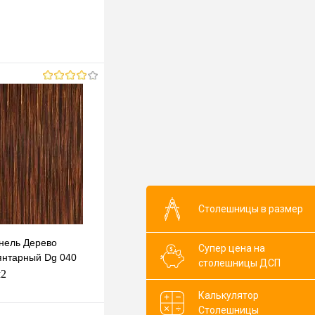
Столешницы в размер
нель Дерево
Супер цена на
 янтарный Dg 040
столешницы ДСП
м2
Калькулятор
Столешницы