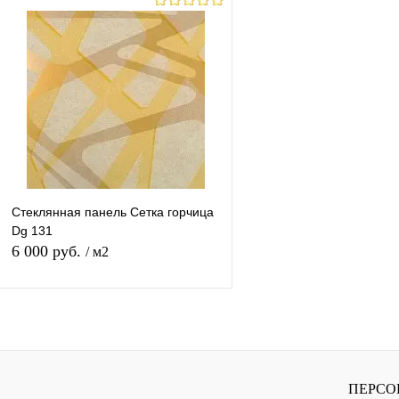
В корзину
В корзину
Купить в 1 клик
К сравнению
Купить в 1 клик
К с
В избранное
В наличии
В избранное
В н
Стеклянная панель Сетка горчица
Dg 131
6 000 руб.
/ м2
В корзину
Купить в 1 клик
К сравнению
ПЕРСО
В избранное
В наличии