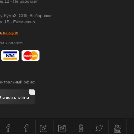
в.12 - Не работает
у-Рума3: СПб, Выборгское
в. 1Б - Ежедневно
ь на карте
м к оплате:
центральный офис:
Вызвать такси