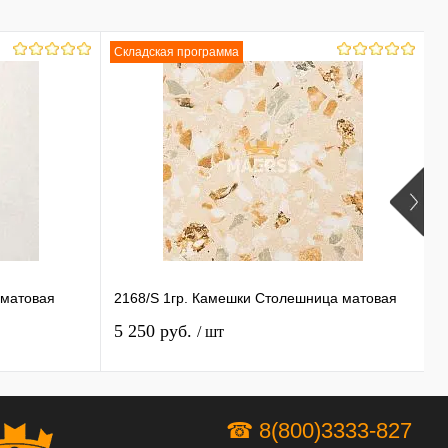
Складская программа
 матовая
2168/S 1гр. Камешки Столешница матовая
У
5 250 руб.
4
/ шт
☎ 8(800)3333-827