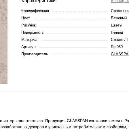
Характеристики:
Все хара
Классификация
Стеклянн
Цвет
Бежевый
Рисунок
Цветы
Поверхность
Глянец
Материал
Стекло / 
Артикул
Dg 060
Производитель
GLASSPA
го интерьерного стекла. Продукция GLASSPAN изготавливается в Ро
разработанных декоров и уникальным потребительским свойствам