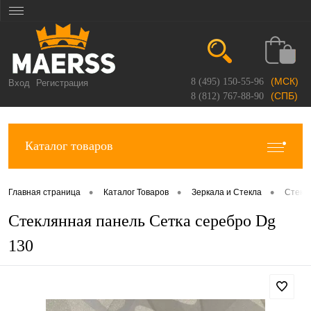
(МСК)
8 (495) 150-55-96
Вход
Регистрация
(СПБ)
8 (812) 767-88-90
Каталог товаров
•
•
•
Главная страница
Каталог Товаров
Зеркала и Стекла
Стекл
Стеклянная панель Сетка серебро Dg
130