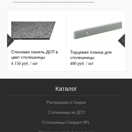
Т
ПРОДАВАЕМЫЕ ТОВАРЫ
Стеновая панель ДСП в
Торцевая планка для
М
цвет столешницы
столешницы
S
MAERSS
4 150 руб.
/ шт
400 руб.
/ шт
9
Каталог
Распродажа и Скидки
Столешницы из ДСП
Столешницы Compact HPL