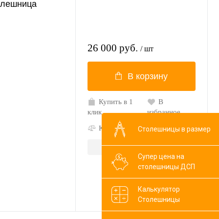
олешница
26 000 руб.
/ шт
В корзину
Купить в 1
В
клик
избранное
К сравнению
В наличии
Столешницы в размер
Артикул: D354
Супер цена на
столешницы ДСП
Калькулятор
Столешницы