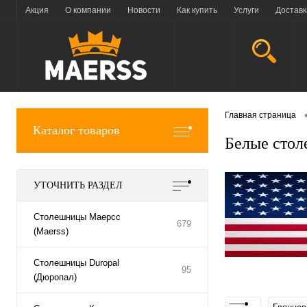
Акция
О компании
Новости
Как купить
Услуги
Доставк
Главная страница
Каталог товаров
Белые стол
УТОЧНИТЬ РАЗДЕЛ
Столешницы Маерсс
679
(Maerss)
Столешницы Duropal
95
(Дюропал)