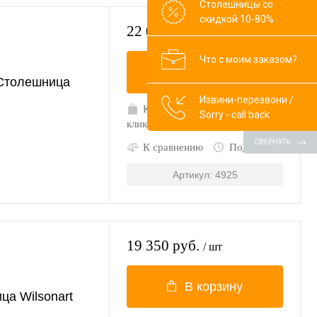
Столешницы со
скидкой 10-80%
22 000 руб.
/ шт
Что с моим заказом?
В корзину
Столешница
Извини-перезвони /
Купить в 1
В
Sorry - call back
клик
избранное
СВЕРНУТЬ
К сравнению
Под заказ
Артикул: 4925
19 350 руб.
/ шт
В корзину
ца Wilsonart