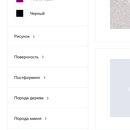
Черный
Рисунок
Однотонный
Поверхность
Под дерево
Глянец
Под камень
Постформинг
Мат
Classic
В полоску
Структура
Порода дерева
Beveled
В крапинку
Вишня
Laserkant
Абстрактный
Порода камня
Груша
Гранит
Без постформинга