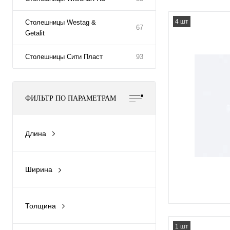
4 шт
Столешницы Westag &
67
Getalit
Столешницы Сити Пласт
93
ФИЛЬТР ПО ПАРАМЕТРАМ
Длина
2440мм
3050мм
Ширина
3660мм
600мм
800мм
Толщина
1200мм
40мм
1 шт