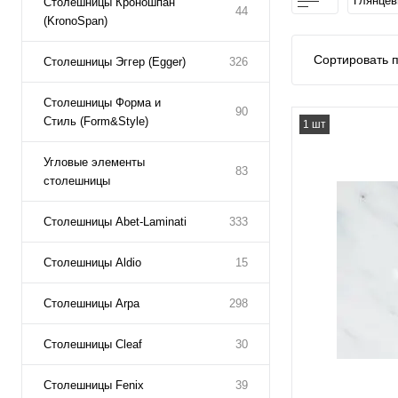
Глянце
Столешницы Кроношпан
44
(KronoSpan)
Сортировать п
Столешницы Эггер (Egger)
326
Столешницы Форма и
90
Стиль (Form&Style)
1 шт
Угловые элементы
83
столешницы
Столешницы Abet-Laminati
333
Столешницы Aldio
15
Столешницы Arpa
298
Столешницы Cleaf
30
Столешницы Fenix
39