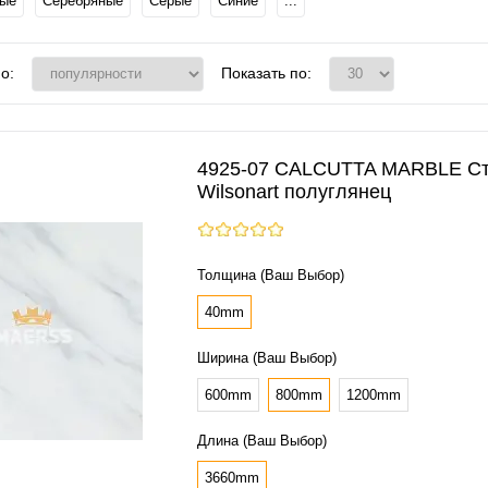
вые
Серебряные
Серые
Синие
...
о:
Показать по:
4925-07 CALCUTTA MARBLE С
Wilsonart полуглянец
Толщина (Ваш Выбор)
40mm
Ширина (Ваш Выбор)
600mm
800mm
1200mm
Длина (Ваш Выбор)
3660mm