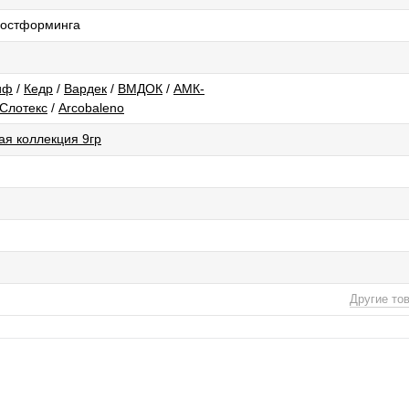
 постформинга
иф
/
Кедр
/
Вардек
/
ВМДОК
/
АМК-
Слотекс
/
Arcobaleno
ая коллекция 9гр
Другие то