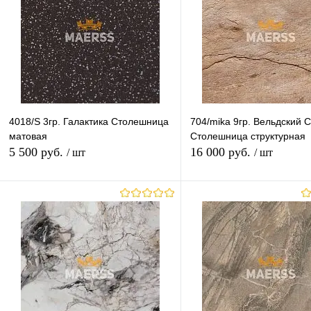
гр.8
гр.9
гр.10
гр.11
гр.9-11
Высота (Ваш Выбор)
Высота (Ваш Выбор)
600mm
1200mm
40mm
28mm
Длина (Ваш Выбор)
Длина (Ваш Выбор)
4018/S 3гр. Галактика Столешница
704/mika 9гр. Вельдский 
3050mm
4100mm
3050mm
матовая
Столешница структурная
5 500 руб.
16 000 руб.
/ шт
/ шт
В корзину
В корзину
Купить в 1 клик
К сравнению
Купить в 1 клик
К с
В избранное
В наличии
В избранное
Под
Толщина (Ваш Выбор)
Толщина (Ваш Выбор)
28mm
40mm
28mm
40mm