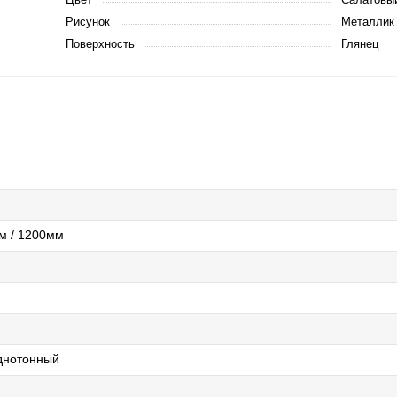
Рисунок
Металлик 
Поверхность
Глянец
м / 1200мм
днотонный