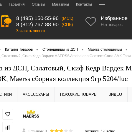
а
Гарантия
Отзывы
Магазины
Контакты
8 (495) 150-55-96
Избранное
(МСК)
8 (812) 767-88-90
(СПБ)
Нет товаров
Заказать звонок
•
•
•
•
Каталог Товаров
Столешницы из ДСП
Maerss столешницы
 Салатовый, Скиф Кедр Вардек MAERSS Arcobaleno Слотекс Союз АМК-Троя В
 из ДСП, Салатовый, Скиф Кедр Вардек 
, Maerss сборная коллекция 9гр 5204/luc
СТИКИ
АКСЕССУАРЫ
ПОХОЖИЕ ТОВАРЫ
ВИДЕО
Отзывов: 0
Артикул:
5204/luc