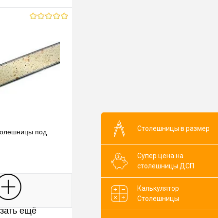
Столешницы в размер
толешницы под
Супер цена на
столешницы ДСП
В корзину
Калькулятор
Столешницы
зать ещё
клик
К сравнению