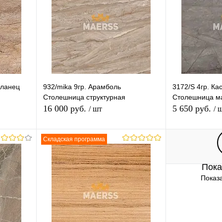
гр.9-11
Длина (Ваш Выбор)
3050mm
Сланец
932/mika 9гр. Арамболь
3172/S 4гр. К
Столешница структурная
Столешница м
16 000 руб.
5 650 руб.
/ шт
/ 
Складская программа
В корзину
Пока
равнению
Купить в 1 клик
К сравнению
Купить в 1 
Показа
 заказ
В избранное
Под заказ
В избранное
Толщина (Ваш Выбор)
Толщина (Ваш 
28mm
40mm
28mm
40mm