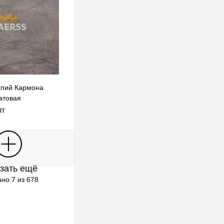
аспий Кармона
атовая
шт
В корзину
зать ещё
клик
К сравнению
но 7 из 678
В наличии
Выбор)