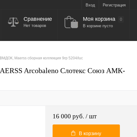
Вход
Регистрация
Моя корзина
Сравнение
0
Нет товаров
В корзине пусто
МДОК, Maerss сборная коллекция 9гр 5204/luc
MAERSS Arcobaleno Слотекс Союз АМК-
16 000 руб.
/ шт
В корзину