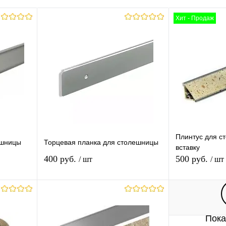
Хит - Продаж
Плинтус для с
ешницы
Торцевая планка для столешницы
вставку
400 руб.
500 руб.
/ шт
/ шт
В корзину
Пока
равнению
Купить в 1 клик
К сравнению
Купить в 1 