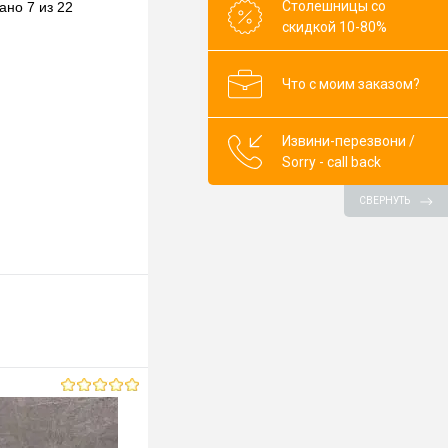
Столешницы со
ано 7 из 22
В наличии
скидкой 10-80%
ор)
Что с моим заказом?
0mm
Извини-перезвони /
Sorry - call back
СВЕРНУТЬ