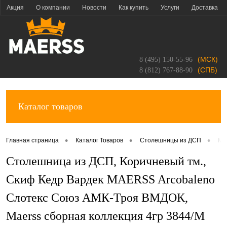
Акция
О компании
Новости
Как купить
Услуги
Доставка
Гарантия
Отзывы
Магазины
Контакты
Вакансии
Франшиза
Статьи
Коллекции
Вопрос ответ
Политика конфиденциальности
(МСК)
8 (495) 150-55-96
Вход
Регистрация
(СПБ)
8 (812) 767-88-90
Каталог товаров
•
•
•
Главная страница
Каталог Товаров
Столешницы из ДСП
Ma
Столешница из ДСП, Коричневый тм.,
Скиф Кедр Вардек MAERSS Arcobaleno
Слотекс Союз АМК-Троя ВМДОК,
Maerss сборная коллекция 4гр 3844/М