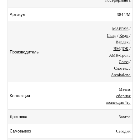
постформинга
3844/М
Артикул
MAERSS
/
Скиф
/
Кедр
/
Вардек
/
ВМДОК
/
Производитель
АМК-Троя
/
Союз
/
Слотекс
/
Arcobaleno
Maerss
сборная
Коллекция
коллекция 4гр
Завтра
Доставка
Сегодня
Самовывоз