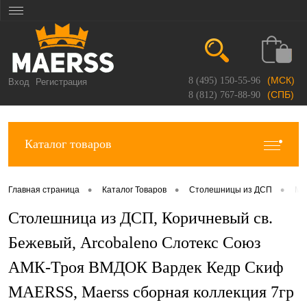
(МСК)
8 (495) 150-55-96
Вход
Регистрация
(СПБ)
8 (812) 767-88-90
Каталог товаров
•
•
•
Главная страница
Каталог Товаров
Столешницы из ДСП
Ma
Столешница из ДСП, Коричневый св.
Бежевый, Arcobaleno Слотекс Союз
АМК-Троя ВМДОК Вардек Кедр Скиф
MAERSS, Maerss сборная коллекция 7гр