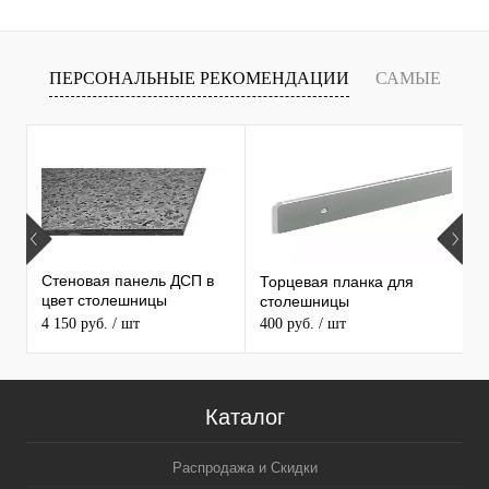
ПЕРСОНАЛЬНЫЕ РЕКОМЕНДАЦИИ
САМЫЕ
Т
ПРОДАВАЕМЫЕ ТОВАРЫ
Стеновая панель ДСП в
Торцевая планка для
М
цвет столешницы
столешницы
S
MAERSS
4 150 руб.
/ шт
400 руб.
/ шт
9
Каталог
Распродажа и Скидки