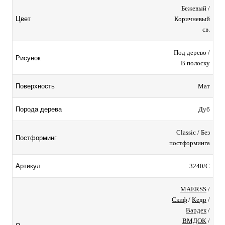
Бежевый /
Коричневый
Цвет
св.
Под дерево /
Рисунок
В полоску
Мат
Поверхность
Дуб
Порода дерева
Classic / Без
Постформинг
постформинга
3240/С
Артикул
MAERSS
/
Скиф
/
Кедр
/
Вардек
/
ВМДОК
/